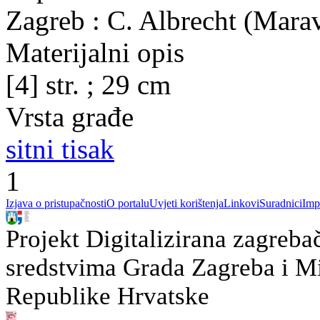
Zagreb : C. Albrecht (Marav
Materijalni opis
[4] str. ; 29 cm
Vrsta građe
sitni tisak
1
Izjava o pristupačnosti
O portalu
Uvjeti korištenja
Linkovi
Suradnici
Imp
Projekt Digitalizirana zagreba
sredstvima Grada Zagreba i Min
Republike Hrvatske