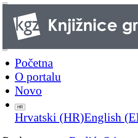
Početna
O portalu
Novo
HR
Hrvatski (HR)
English (E