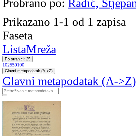
Probrano po:
Radić, Stjepan
Prikazano 1-1 od 1 zapisa
Faseta
Lista
Mreža
Po stranici: 25
10
25
50
100
Glavni metapodatak (A->Z)
Glavni metapodatak (A->Z)