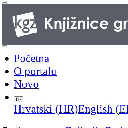
Početna
O portalu
Novo
HR
Hrvatski (HR)
English (E