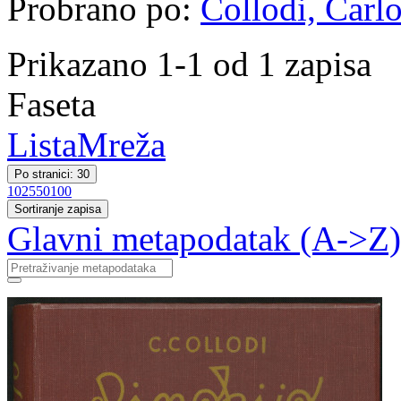
Probrano po:
Collodi, Carlo
Prikazano 1-1 od 1 zapisa
Faseta
Lista
Mreža
Po stranici: 30
10
25
50
100
Sortiranje zapisa
Glavni metapodatak (A->Z)