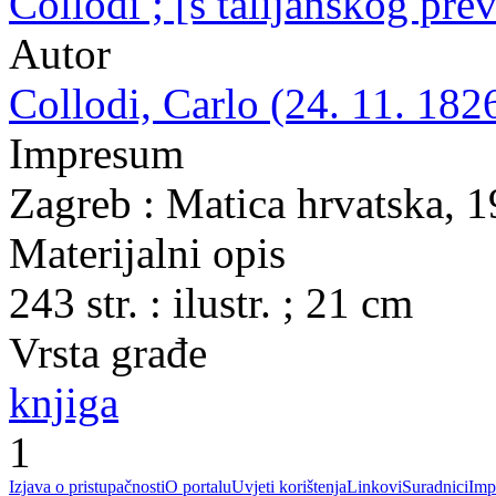
Collodi ; [s talijanskog pr
Autor
Collodi, Carlo (24. 11. 1826
Impresum
Zagreb : Matica hrvatska, 
Materijalni opis
243 str. : ilustr. ; 21 cm
Vrsta građe
knjiga
1
Izjava o pristupačnosti
O portalu
Uvjeti korištenja
Linkovi
Suradnici
Imp