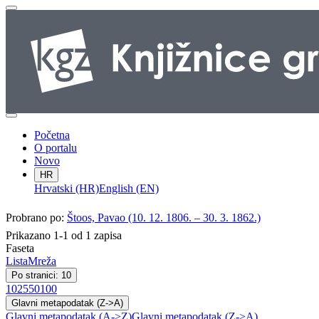
Početna
O portalu
Novo
HR
Hrvatski (HR)
English (EN)
Probrano po:
Štoos, Pavao (10. 12. 1806. – 30. 3. 1862.)
Prikazano 1-1 od 1 zapisa
Faseta
Lista
Mreža
Po stranici: 10
10
25
50
100
Glavni metapodatak (Z->A)
Glavni metapodatak (A->Z)
Glavni metapodatak (Z->A)