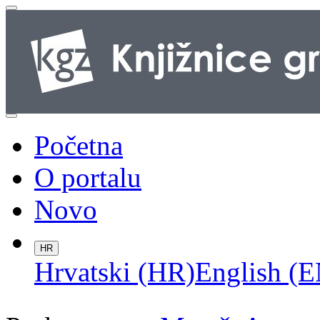
Početna
O portalu
Novo
HR
Hrvatski (HR)
English (E