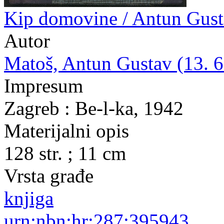
Kip domovine / Antun Gus
Autor
Matoš, Antun Gustav (13. 6.
Impresum
Zagreb : Be-l-ka, 1942
Materijalni opis
128 str. ; 11 cm
Vrsta građe
knjiga
urn:nbn:hr:287:395943