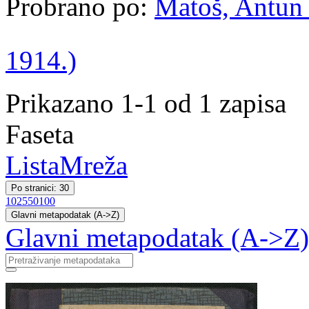
Probrano po:
Matoš, Antun 
1914.)
Prikazano 1-1 od 1 zapisa
Faseta
Lista
Mreža
Po stranici: 30
10
25
50
100
Glavni metapodatak (A->Z)
Glavni metapodatak (A->Z)