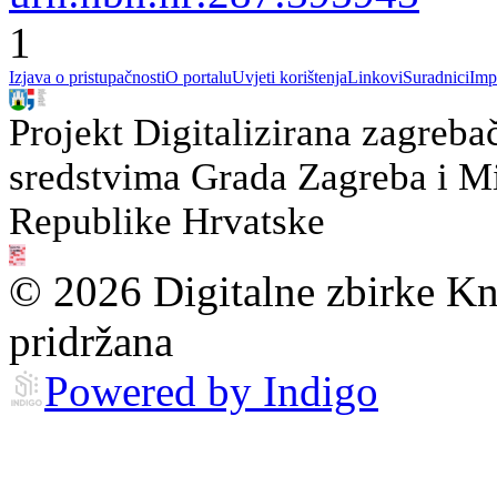
1
Izjava o pristupačnosti
O portalu
Uvjeti korištenja
Linkovi
Suradnici
Imp
Projekt Digitalizirana zagreba
sredstvima Grada Zagreba i Min
Republike Hrvatske
© 2026 Digitalne zbirke Kn
pridržana
Powered by Indigo