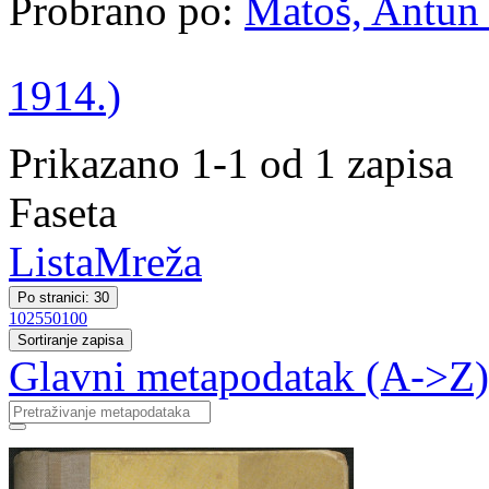
Probrano po:
Matoš, Antun 
1914.)
Prikazano 1-1 od 1 zapisa
Faseta
Lista
Mreža
Po stranici: 30
10
25
50
100
Sortiranje zapisa
Glavni metapodatak (A->Z)