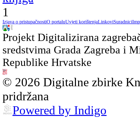
1
Izjava o pristupačnosti
O portalu
Uvjeti korištenja
Linkovi
Suradnici
Imp
Projekt Digitalizirana zagreba
sredstvima Grada Zagreba i Min
Republike Hrvatske
© 2026 Digitalne zbirke Kn
pridržana
Powered by Indigo