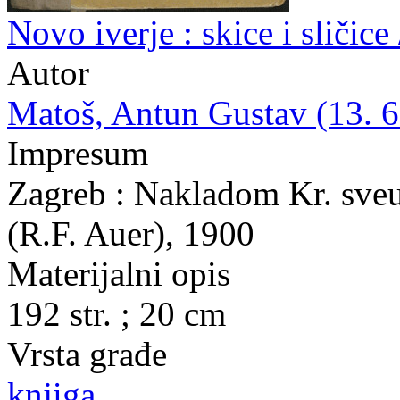
Novo iverje : skice i sličice
Autor
Matoš, Antun Gustav (13. 6.
Impresum
Zagreb : Nakladom Kr. sveuč
(R.F. Auer), 1900
Materijalni opis
192 str. ; 20 cm
Vrsta građe
knjiga