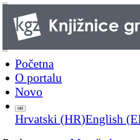
Početna
O portalu
Novo
HR
Hrvatski (HR)
English (E