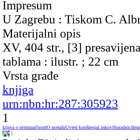
Impresum
U Zagrebu : Tiskom C. Albr
Materijalni opis
XV, 404 str., [3] presavijena 
tablama : ilustr. ; 22 cm
Vrsta građe
knjiga
urn:nbn:hr:287:305923
1
Izjava o pristupačnosti
O portalu
Uvjeti korištenja
Linkovi
Suradnici
Imp