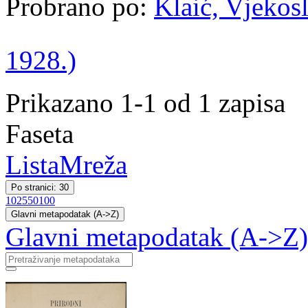
Probrano po:
Klaić, Vjekosl
1928.)
Prikazano 1-1 od 1 zapisa
Faseta
Lista
Mreža
Po stranici: 30
10
25
50
100
Glavni metapodatak (A->Z)
Glavni metapodatak (A->Z)