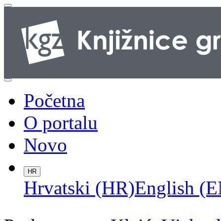
Početna
O portalu
Novo
HR
Hrvatski (HR)
English (E