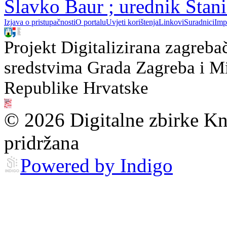
Slavko Baur ; urednik Stan
Izjava o pristupačnosti
O portalu
Uvjeti korištenja
Linkovi
Suradnici
Imp
Projekt Digitalizirana zagreba
sredstvima Grada Zagreba i Min
Republike Hrvatske
© 2026 Digitalne zbirke Kn
pridržana
Powered by Indigo