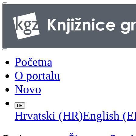
Početna
O portalu
Novo
HR
Hrvatski (HR)
English (E