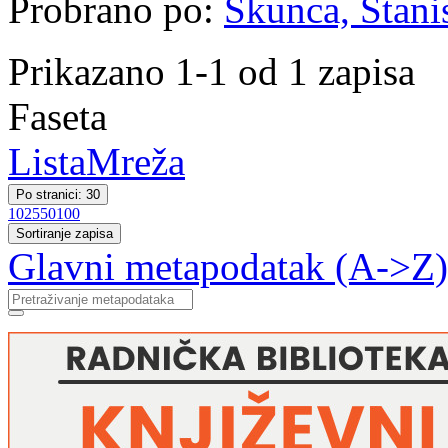
Probrano po:
Škunca, Stani
Prikazano 1-1 od 1 zapisa
Faseta
Lista
Mreža
Po stranici: 30
10
25
50
100
Sortiranje zapisa
Glavni metapodatak (A->Z)