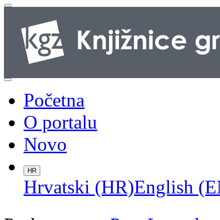
Početna
O portalu
Novo
HR
Hrvatski (HR)
English (E