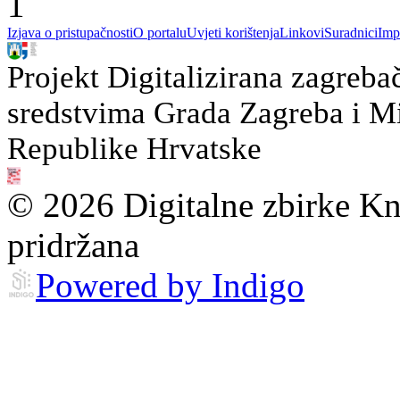
1
Izjava o pristupačnosti
O portalu
Uvjeti korištenja
Linkovi
Suradnici
Imp
Projekt Digitalizirana zagreba
sredstvima Grada Zagreba i Min
Republike Hrvatske
© 2026 Digitalne zbirke Kn
pridržana
Powered by Indigo