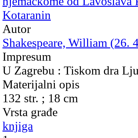
njemačkome od Lavoslava P
Kotaranin
Autor
Shakespeare, William (26. 4
Impresum
U Zagrebu : Tiskom dra Lju
Materijalni opis
132 str. ; 18 cm
Vrsta građe
knjiga