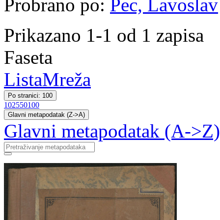
Probrano po:
Pec, Lavoslav
Prikazano 1-1 od 1 zapisa
Faseta
Lista
Mreža
Po stranici: 100
10
25
50
100
Glavni metapodatak (Z->A)
Glavni metapodatak (A->Z)