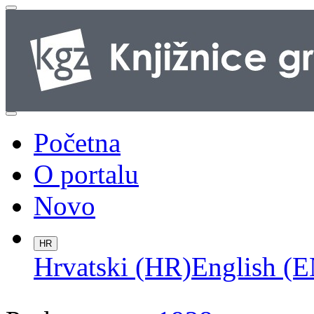
Početna
O portalu
Novo
HR
Hrvatski (HR)
English (E