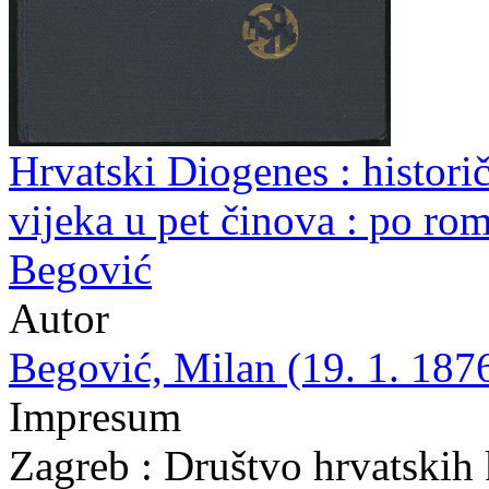
Hrvatski Diogenes : histori
vijeka u pet činova : po r
Begović
Autor
Begović, Milan (19. 1. 1876
Impresum
Zagreb : Društvo hrvatskih