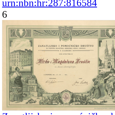
urn:nbn:hr:287:816584
6