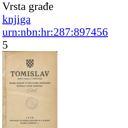
Vrsta građe
knjiga
urn:nbn:hr:287:897456
5