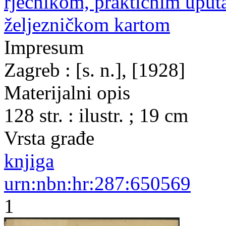
rječnikom, praktičnim uput
željezničkom kartom
Impresum
Zagreb : [s. n.], [1928]
Materijalni opis
128 str. : ilustr. ; 19 cm
Vrsta građe
knjiga
urn:nbn:hr:287:650569
1