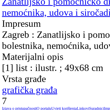
Zanatlijsko i pomoćničko d
nemoćnika, udova i siročadi
Impresum
Zagreb : Zanatlijsko i pom
bolestnika, nemoćnika, udov
Materijalni opis
[1] list : ilustr. ; 49x68 cm
Vrsta građe
grafička građa
7
Izjava o pristupačnosti
O portalu
Uvjeti korištenja
Linkovi
Suradnici
Imp