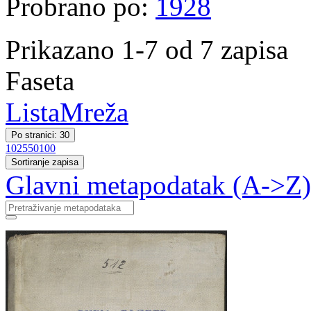
Probrano po:
1928
Prikazano 1-7 od 7 zapisa
Faseta
Lista
Mreža
Po stranici: 30
10
25
50
100
Sortiranje zapisa
Glavni metapodatak (A->Z)