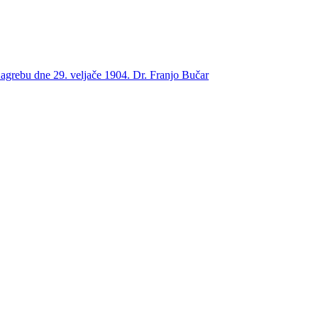
grebu dne 29. veljače 1904. Dr. Franjo Bučar