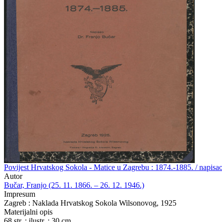
Povijest Hrvatskog Sokola - Matice u Zagrebu : 1874.-1885. / napisa
Autor
Bučar, Franjo (25. 11. 1866. – 26. 12. 1946.)
Impresum
Zagreb : Naklada Hrvatskog Sokola Wilsonovog, 1925
Materijalni opis
68 str. : ilustr. ; 30 cm