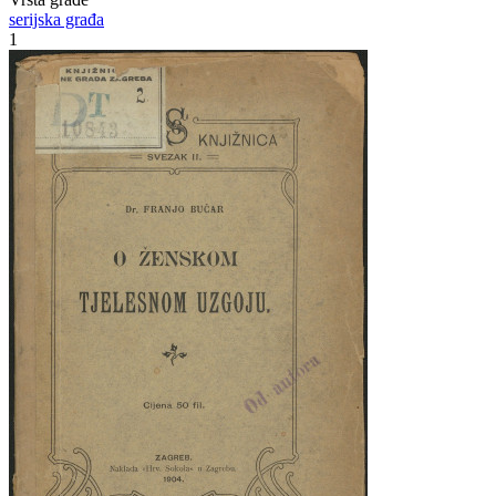
serijska građa
1