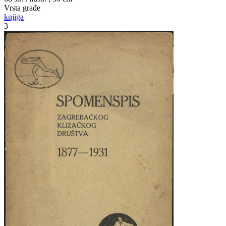
Vrsta građe
knjiga
3