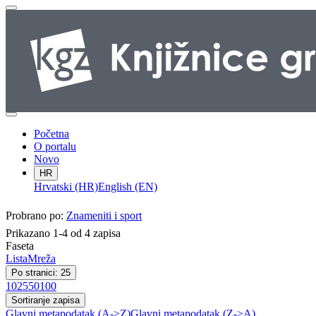
Početna
O portalu
Novo
HR
Hrvatski (HR)
English (EN)
Probrano po:
Znameniti i sport
Prikazano 1-4 od 4 zapisa
Faseta
Lista
Mreža
Po stranici: 25
10
25
50
100
Sortiranje zapisa
Glavni metapodatak (A->Z)
Glavni metapodatak (Z->A)