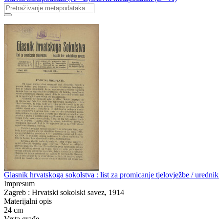
Glasnik hrvatskoga sokolstva : list za promicanje tjelovježbe / urednik
Impresum
Zagreb : Hrvatski sokolski savez, 1914
Materijalni opis
24 cm
Vrsta građe