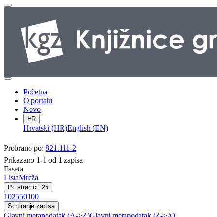
Početna
O portalu
Novo
HR
Hrvatski (HR)
English (EN)
Probrano po:
821.111-2
Prikazano 1-1 od 1 zapisa
Faseta
Lista
Mreža
Po stranici: 25
10
25
50
100
Sortiranje zapisa
Glavni metapodatak (A->Z)
Glavni metapodatak (Z->A)