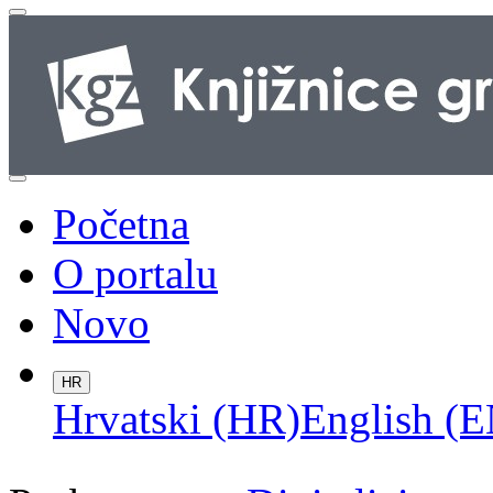
Početna
O portalu
Novo
HR
Hrvatski (HR)
English (E