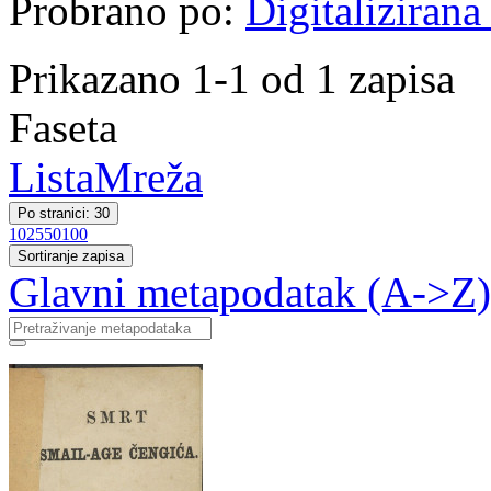
Probrano po:
Digitalizirana
Prikazano 1-1 od 1 zapisa
Faseta
Lista
Mreža
Po stranici: 30
10
25
50
100
Sortiranje zapisa
Glavni metapodatak (A->Z)