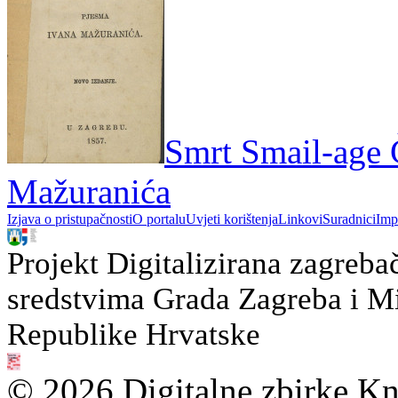
Smrt Smail-age 
Mažuranića
Izjava o pristupačnosti
O portalu
Uvjeti korištenja
Linkovi
Suradnici
Imp
Projekt Digitalizirana zagreba
sredstvima Grada Zagreba i Min
Republike Hrvatske
© 2026 Digitalne zbirke Kn