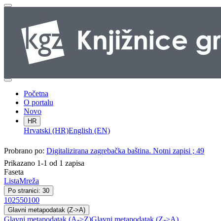
Početna
O portalu
Novo
HR
Hrvatski (HR)
English (EN)
Probrano po:
Digitalizirana zagrebačka baština. Notni zapisi ; 49
Prikazano 1-1 od 1 zapisa
Faseta
Lista
Mreža
Po stranici: 30
10
25
50
100
Glavni metapodatak (Z->A)
Glavni metapodatak (A->Z)
Glavni metapodatak (Z->A)