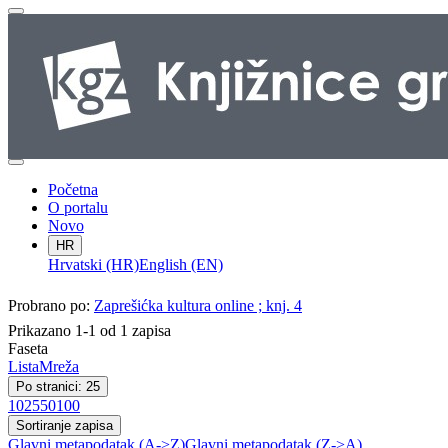
Početna
O portalu
Novo
HR
Hrvatski (HR)
English (EN)
Probrano po:
Zaprešićka kultura online ; knj. 4
Prikazano 1-1 od 1 zapisa
Faseta
Lista
Mreža
Po stranici: 25
10
25
50
100
Sortiranje zapisa
Glavni metapodatak (A->Z)
Glavni metapodatak (Z->A)