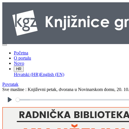
Početna
O portalu
Novo
HR
Hrvatski (HR)
English (EN)
Povratak
Sve masline : Književni petak, dvorana u Novinarskom domu, 20. 10. 