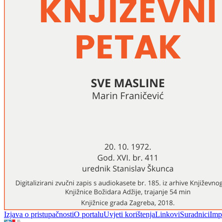
Izjava o pristupačnosti
O portalu
Uvjeti korištenja
Linkovi
Suradnici
Imp