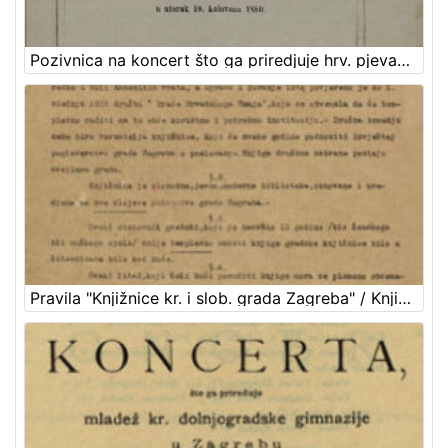
Pozivnica na koncert što ga priredjuje hrv. pjevačko družtvo "Kolo" uz sudjelovanje glasbe c. kr. pješ. pukovnije grofa Jelačića br. 69. u bašći svratišta "K caru austrijskomu" u utorak 10. kolovoza 1880
Pravila "Knjižnice kr. i slob. grada Zagreba" / Knjižnica kr. i slob. grada Zagreba