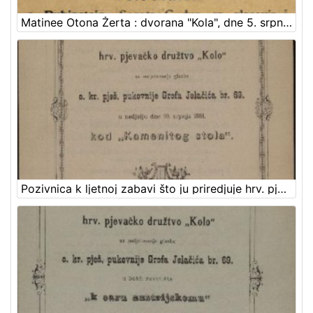
Matinee Otona Žerta : dvorana "Kola", dne 5. srpnja 1891. : program
Pozivnica k ljetnoj zabavi što ju priredjuje hrv. pjevačko družtvo "Kolo" uz sudjelovanje glasbe c. kr. pješ. pukovnije Grofa Jelačića br. 69. u nedjelju dne 10. srpnja 1881. kod "Kamenitog stola"