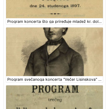
Program koncerta što ga priređuje mladež kr. dolnjogradske gimnazije u Zagrebu dne 24. studenoga 1897.
Program svečanoga koncerta "Večer Lisinskova" : dne 15. prosinca 1893. / Hrvatsko pjevačko družtvo "Kolo" u Zagrebu ; sborovi i koncertom ravna družtveni artistički ravnatelj Nikola Faller, orkestrom c. i kr. pukovnije nadvojvode Leopolda br. 53. kapelnik Josip Dvor[ž]ak