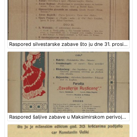
Raspored silvestarske zabave što ju dne 31. prosinca 1903. zajednički priredjuju društva "Kolo" i "Sokol"
Raspored šaljive zabave u Maksimirskom perivoju : u subotu dne 6. veljače 1904. / Hrv. pjev. društvo "Kolo" u Zagrebu