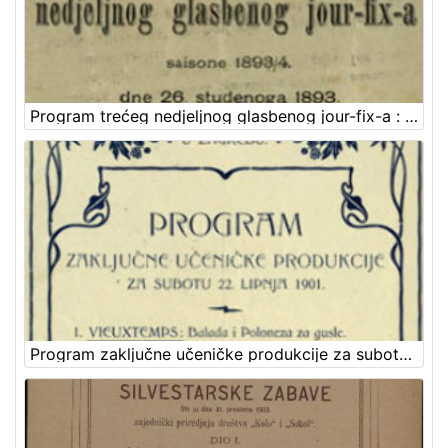
Program trećeg nedjeljnog glasbenog jour-fix-a : saisone 1893/4 : dne 26. studenoga 1893. / Hrv. pjevačko družtvo "Kolo" u Zagrebu
Program zaključne učeničke produkcije za subotu 22. lipnja 1901. / Hrvatski zem. glazbeni zavod