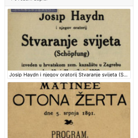
Josip Haydn i njegov oratorij Stvaranje svijeta (Schöpfung) : izveden u hrvatskom zem. kazalištu u Zagrebu dne 19. i 21. svibnja 1909. po hrvatskom pjevačkom društvu "Kolo" u Zagrebu pod ravnanjem svoga zborovodje g. Antuna Andela