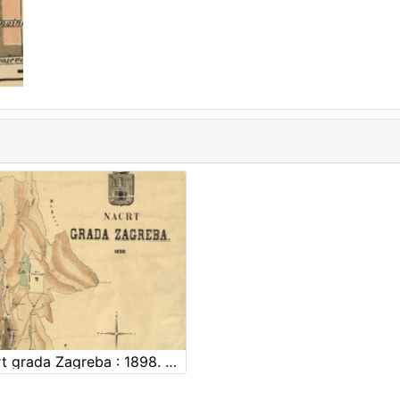
Nacrt grada Zagreba : 1898. / sastavio gradski gradjevni ured