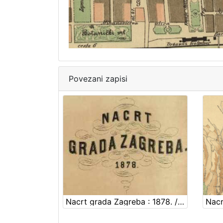
Povezani zapisi
Nacrt grada Zagreba : 1878. / sastavio gradski gradjevni ured