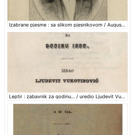
Izabrane pjesme : sa slikom pjesnikovom / August Šenoa ; s uvodom Franje Markovića
Leptir : zabavnik za godinu... / uredio Ljudevit Vukotinović