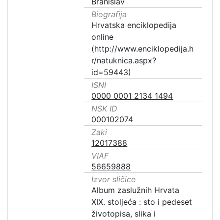
Branislav
Biografija
Hrvatska enciklopedija
online
(http://www.enciklopedija.h
r/natuknica.aspx?
id=59443)
ISNI
0000 0001 2134 1494
NSK ID
000102074
Zaki
12017388
VIAF
56659888
Izvor sličice
Album zaslužnih Hrvata
XIX. stoljeća : sto i pedeset
životopisa, slika i