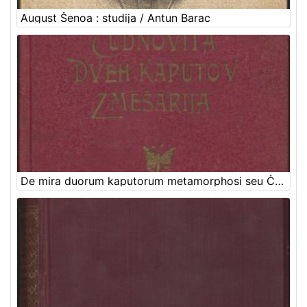
August Šenoa : studija / Antun Barac
De mira duorum kaputorum metamorphosi seu Čudnovita dveh kaputov zmešarija : in memoriam tristissimae illius sed demum feliciter perpessae ultimae anni noctis : 1873 / [Onofrius Kopriva]