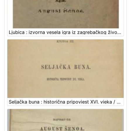
Ljubica : izvorna vesela igra iz zagrebačkog života : u tri čina / August Šenoa
Seljačka buna : historična pripoviest XVI. vieka / napisao August Šenoa