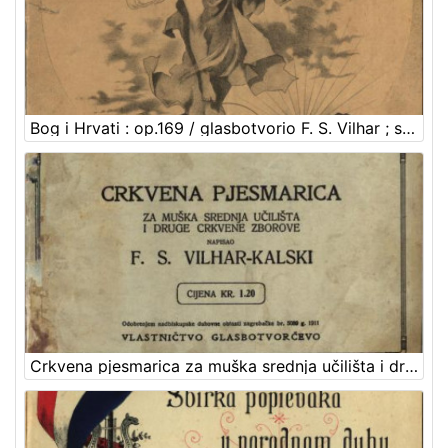
Bog i Hrvati : op.169 / glasbotvorio F. S. Vilhar ; spjevao August Harambašić
Crkvena pjesmarica za muška srednja učilišta i druge crkvene zborove / napisao F. S. Vilhar-Kalski