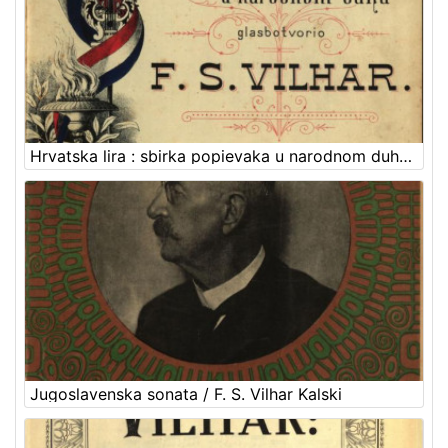
Hrvatska lira : sbirka popievaka u narodnom duhu : četvrta knjiga sabranih glasbotvorina / glasbotvorio F.S.Vilhar
Jugoslavenska sonata / F. S. Vilhar Kalski