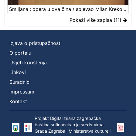
Smiljana : opera u dva čina / spjevao Milan Kreković ; (djelomice na osnovi Tomićeva "Pastorka") ; glazbotvorio F. S. Vilhar
Pokaži više zapisa (11)
Izjava o pristupačnosti
O portalu
Uvjeti korištenja
Linkovi
Suradnici
Impressum
Kontakt
Projekt Digitalizirana zagrebačka
baština sufinanciran je sredstvima
Grada Zagreba i Ministarstva kulture i