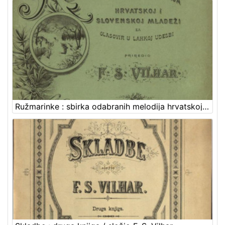
Ružmarinke : sbirka odabranih melodija hrvatskoj i slovenskoj mladeži : za glasovir u lahkoj udesbi / priredio F. S. Vilhar