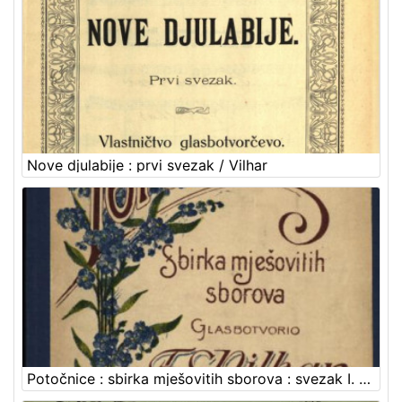
Nove djulabije : prvi svezak / Vilhar
Potočnice : sbirka mješovitih sborova : svezak I. / glasbotvorio F. S. Vilhar