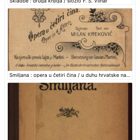
Skladbe : druga knjiga / složio F. S. Vilhar
Smiljana : opera u četiri čina / u duhu hrvatske narodne glazbe glazbotvorio F. S. Vilhar