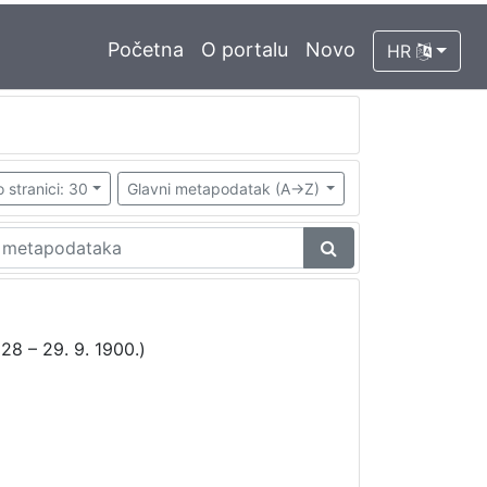
Početna
O portalu
Novo
HR
 stranici: 30
Glavni metapodatak (A->Z)
28 – 29. 9. 1900.)