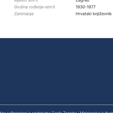
Godina rođenja-smrti
1930-1977
Zanimanje
Hrvatski književnik
tina sufinanciran je sredstvima Grada Zagreba i Ministarstva kultur