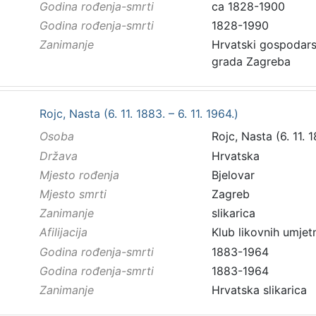
Godina rođenja-smrti
ca 1828-1900
Godina rođenja-smrti
1828-1990
Zanimanje
Hrvatski gospodarstv
grada Zagreba
Rojc, Nasta (6. 11. 1883. – 6. 11. 1964.)
Osoba
Rojc, Nasta (6. 11. 1
Država
Hrvatska
Mjesto rođenja
Bjelovar
Mjesto smrti
Zagreb
Zanimanje
slikarica
Afilijacija
Klub likovnih umjet
Godina rođenja-smrti
1883-1964
Godina rođenja-smrti
1883-1964
Zanimanje
Hrvatska slikarica