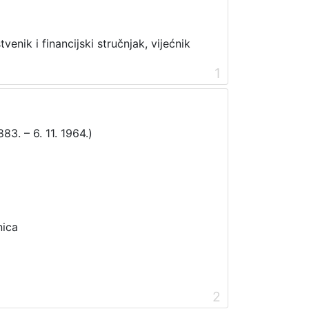
enik i financijski stručnjak, vijećnik
1
883. – 6. 11. 1964.)
nica
2