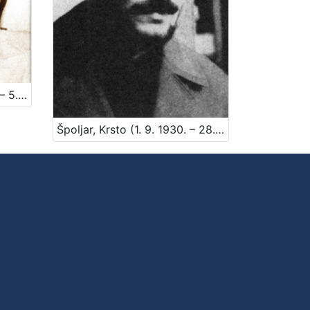
Sabol, Željko (28. 11. 1941. – 5. 9. 1991)
Špoljar, Krsto (1. 9. 1930. – 28. 11. 1977.)