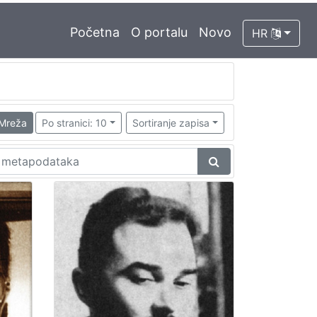
Početna
O portalu
Novo
HR
Mreža
Po stranici: 10
Sortiranje zapisa