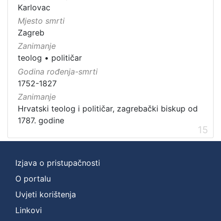
Karlovac
Mjesto smrti
Zagreb
Zanimanje
teolog
•
političar
Godina rođenja-smrti
1752-1827
Zanimanje
Hrvatski teolog i političar, zagrebački biskup od
1787. godine
15
Izjava o pristupačnosti
O portalu
Uvjeti korištenja
Linkovi