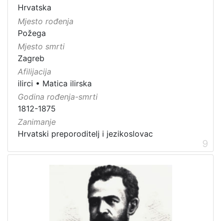
Hrvatska
Mjesto rođenja
Požega
Mjesto smrti
Zagreb
Afilijacija
ilirci
•
Matica ilirska
Godina rođenja-smrti
1812-1875
Zanimanje
Hrvatski preporoditelj i jezikoslovac
9