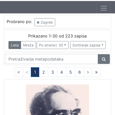
Probrano po:
Zagreb
Prikazano 1-30 od 223 zapisa
Lista
Mreža
Po stranici: 30
Sortiranje zapisa
1
2
3
4
5
6
(current)