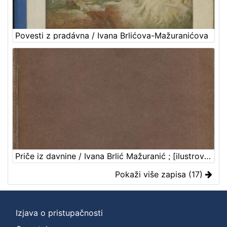
Povesti z pradávna / Ivana Brlićova-Mažuranićova
Priče iz davnine / Ivana Brlić Mažuranić ; [ilustrovao Petar Orlić]
Pokaži više zapisa (17)
Izjava o pristupačnosti