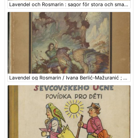
Lavendel och Rosmarin : sagor för stora och smaa / Ivana Berlić
Lavendel og Rosmarin / Ivana Berlić-Mažuranić ; [autoriseret oversoettelse ved Thorkil Barfod] ; illustrationer af Vladimir Kirin