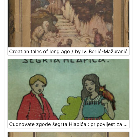
Croatian tales of long ago / by Iv. Berlić-Mažuranić
Čudnovate zgode šegrta Hlapića : pripovijest za djecu / napisala Ivana Brlić-Mažuranić ; sa slikama Naste Šenoa-Rojc