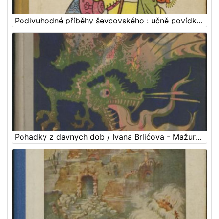
Podivuhodné příběhy ševcovského : učně povídka pro děti / Ivana Brlićova-Mažuranićova
Pohadky z davnych dob / Ivana Brlićova - Mažuranićova ; z chorvatštiny preložil Jan Hudec ; ilustroval Emanuel Frinta