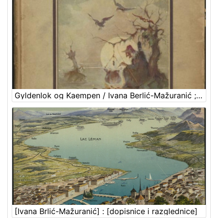
Gyldenlok og Kaempen / Ivana Berlić-Mažuranić ; [kroatiske aeventyr i autoriseret oversoetteelse ved Gudrun Lohse] ; illustrationer af Vladimir Kirin
[Ivana Brlić-Mažuranić] : [dopisnice i razglednice]