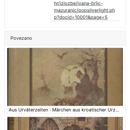
hr/izlozbe/ivana-brlic-
mazuranic/popsilverlight.ph
p?docid=10001&page=5
Povezano
Aus Urväterzeiten : Märchen aus kroatischer Urzeit / Ivana Berlitsch