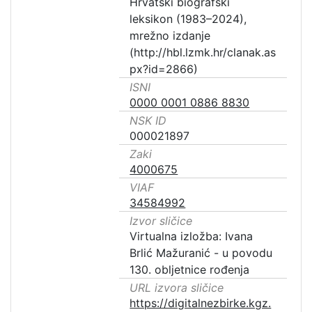
Hrvatski biografski
leksikon (1983–2024),
mrežno izdanje
(http://hbl.lzmk.hr/clanak.as
px?id=2866)
ISNI
0000 0001 0886 8830
NSK ID
000021897
Zaki
4000675
VIAF
34584992
Izvor sličice
Virtualna izložba: Ivana
Brlić Mažuranić - u povodu
130. obljetnice rođenja
URL izvora sličice
https://digitalnezbirke.kgz.