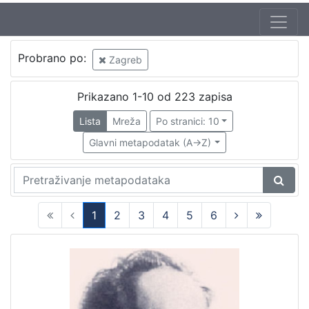
Probrano po:
Zagreb
Prikazano 1-10 od 223 zapisa
Lista
Mreža
Po stranici: 10
Glavni metapodatak (A->Z)
1
2
3
4
5
6
(current)