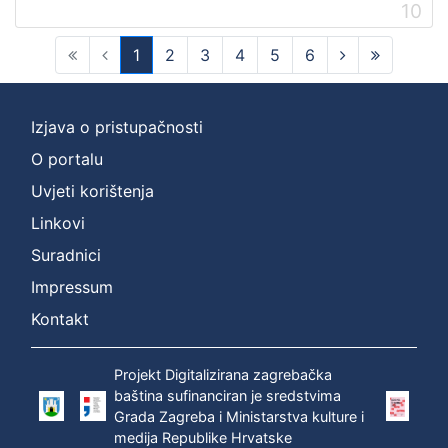
10
1
2
3
4
5
6
(current)
Izjava o pristupačnosti
O portalu
Uvjeti korištenja
Linkovi
Suradnici
Impressum
Kontakt
Projekt Digitalizirana zagrebačka
baština sufinanciran je sredstvima
Grada Zagreba i Ministarstva kulture i
medija Republike Hrvatske