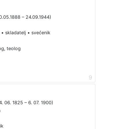
0.05.1888 – 24.09.1944)
•
skladatelj
•
svećenik
og, teolog
9
. 06. 1825 – 6. 07. 1900)
a
ik