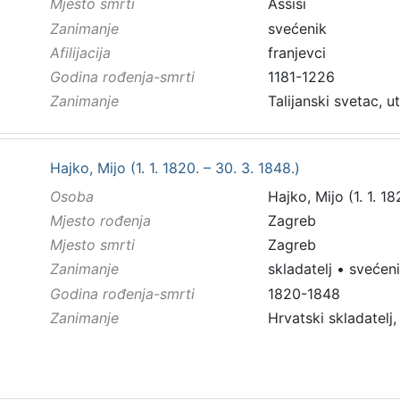
Mjesto smrti
Assisi
Zanimanje
svećenik
Afilijacija
franjevci
Godina rođenja-smrti
1181-1226
Zanimanje
Talijanski svetac, u
Hajko, Mijo (1. 1. 1820. – 30. 3. 1848.)
Osoba
Hajko, Mijo (1. 1. 18
Mjesto rođenja
Zagreb
Mjesto smrti
Zagreb
Zanimanje
skladatelj
•
svećen
Godina rođenja-smrti
1820-1848
Zanimanje
Hrvatski skladatelj,