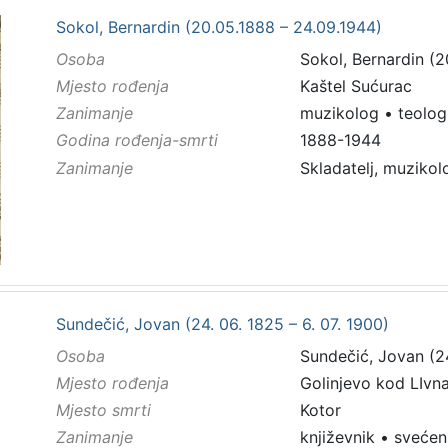
Sokol, Bernardin (20.05.1888 – 24.09.1944)
Osoba
Sokol, Bernardin (2
Mjesto rođenja
Kaštel Sućurac
Zanimanje
muzikolog
•
teolog
Godina rođenja-smrti
1888-1944
Zanimanje
Skladatelj, muzikol
Sundečić, Jovan (24. 06. 1825 – 6. 07. 1900)
Osoba
Sundečić, Jovan (24
Mjesto rođenja
Golinjevo kod LIvn
Mjesto smrti
Kotor
Zanimanje
književnik
•
svećen