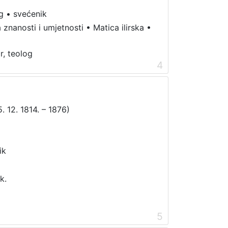
g
•
svećenik
 znanosti i umjetnosti
•
Matica ilirska
•
r, teolog
4
5. 12. 1814. – 1876)
ik
k.
5