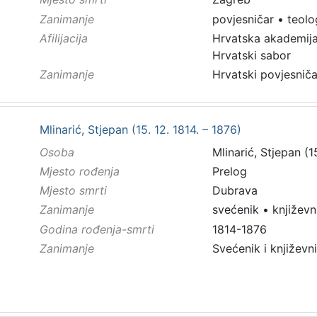
Zanimanje
povjesničar
•
teolo
Afilijacija
Hrvatska akademija
Hrvatski sabor
Zanimanje
Hrvatski povjesniča
Mlinarić, Stjepan (15. 12. 1814. – 1876)
Osoba
Mlinarić, Stjepan (1
Mjesto rođenja
Prelog
Mjesto smrti
Dubrava
Zanimanje
svećenik
•
književn
Godina rođenja-smrti
1814-1876
Zanimanje
Svećenik i književni