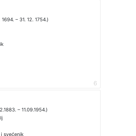
 1694. – 31. 12. 1754.)
ik
6
02.1883. – 11.09.1954.)
lj
j i svećenik