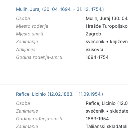
Mulih, Juraj (30. 04. 1694. – 31. 12. 1754.)
Osoba
Mulih, Juraj (30. 04.
Mjesto rođenja
Hrašće Turopoljsko
Mjesto smrti
Zagreb
Zanimanje
svećenik
•
književn
Afilijacija
isusovci
Godina rođenja-smrti
1694-1754
Refice, Licinio (12.02.1883. – 11.09.1954.)
Osoba
Refice, Licinio (12.
Zanimanje
svećenik
•
skladate
Godina rođenja-smrti
1883-1954
Zanimanje
Talijanski skladatel