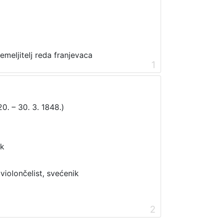
temeljitelj reda franjevaca
1
20. – 30. 3. 1848.)
ik
 violončelist, svećenik
2