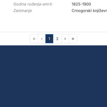
Godina rođenja-smrti
1825-1900
Zanimanje
Crnogorski književn
1
2
(current)