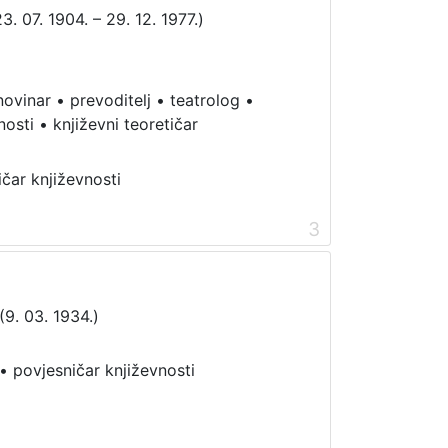
3. 07. 1904. – 29. 12. 1977.)
novinar
•
prevoditelj
•
teatrolog
•
nosti
•
književni teoretičar
ičar književnosti
3
9. 03. 1934.)
•
povjesničar književnosti