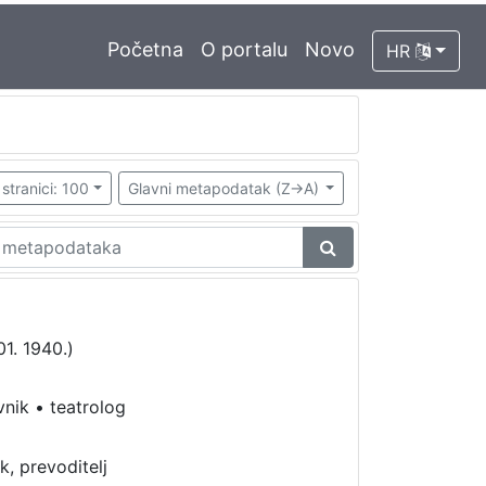
Početna
O portalu
Novo
HR
stranici: 100
Glavni metapodatak (Z->A)
01. 1940.)
vnik
•
teatrolog
k, prevoditelj