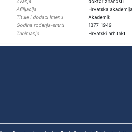
Zvanje
doktor znanosti
Afilijacija
Hrvatska akademija
Titule i dodaci imenu
Akademik
Godina rođenja-smrti
1877-1949
Zanimanje
Hrvatski arhitekt