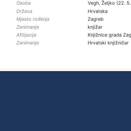
Osoba
Vegh, Željko (22. 5.
Država
Hrvatska
Mjesto rođenja
Zagreb
Zanimanje
knjižar
Afilijacija
Knjižnice grada Za
Zanimanje
Hrvatski knjižničar