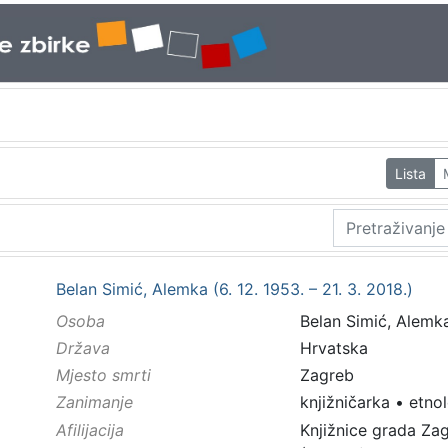
Lista
Belan Simić, Alemka (6. 12. 1953. – 21. 3. 2018.)
Osoba
Belan Simić, Alemka 
Država
Hrvatska
Mjesto smrti
Zagreb
Zanimanje
knjižničarka
•
etno
Afilijacija
Knjižnice grada Za