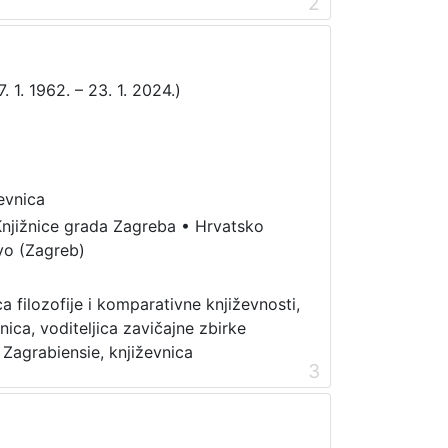
2
 1. 1962. – 23. 1. 2024.)
evnica
njižnice grada Zagreba
•
Hrvatsko
vo (Zagreb)
a filozofije i komparativne književnosti,
nica, voditeljica zavičajne zbirke
 Zagrabiensie, književnica
3