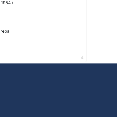
 1954.)
greba
4