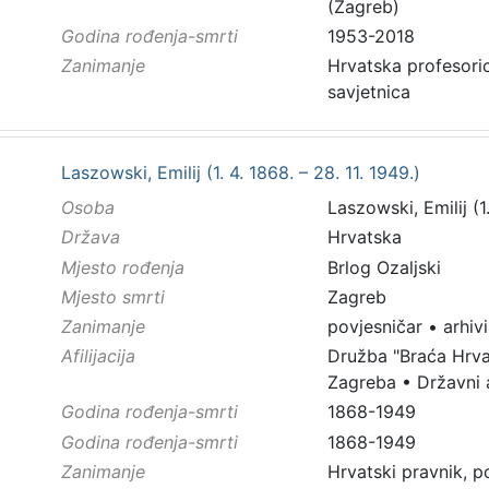
(Zagreb)
Godina rođenja-smrti
1953-2018
Zanimanje
Hrvatska profesorica
savjetnica
Laszowski, Emilij (1. 4. 1868. – 28. 11. 1949.)
Osoba
Laszowski, Emilij (1.
Država
Hrvatska
Mjesto rođenja
Brlog Ozaljski
Mjesto smrti
Zagreb
Zanimanje
povjesničar
•
arhivi
Afilijacija
Družba "Braća Hrv
Zagreba
•
Državni 
Godina rođenja-smrti
1868-1949
Godina rođenja-smrti
1868-1949
Zanimanje
Hrvatski pravnik, pov