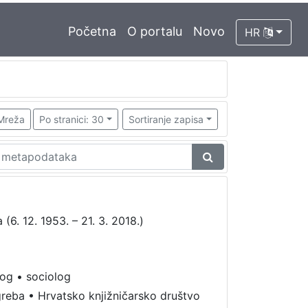
Početna
O portalu
Novo
HR
Mreža
Po stranici: 30
Sortiranje zapisa
(6. 12. 1953. – 21. 3. 2018.)
log
•
sociolog
greba
•
Hrvatsko knjižničarsko društvo