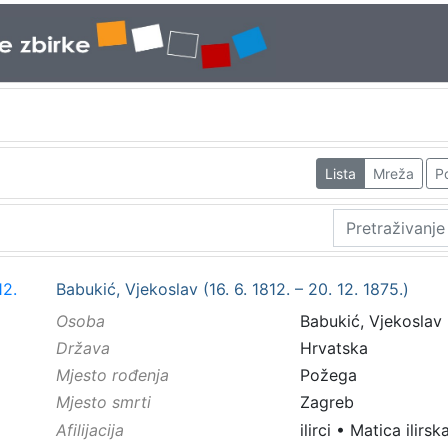
Lista
Mreža
Po
Babukić, Vjekoslav (16. 6. 1812. – 20. 12. 1875.)
Osoba
Babukić, Vjekoslav (
Država
Hrvatska
Mjesto rođenja
Požega
Mjesto smrti
Zagreb
Afilijacija
ilirci
•
Matica ilirsk