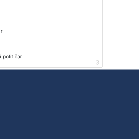
ar
i političar
3