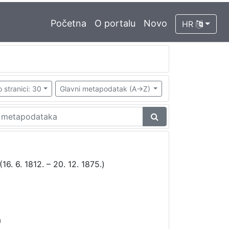
Početna
O portalu
Novo
HR
 stranici: 30
Glavni metapodatak (A->Z)
16. 6. 1812. – 20. 12. 1875.)
a