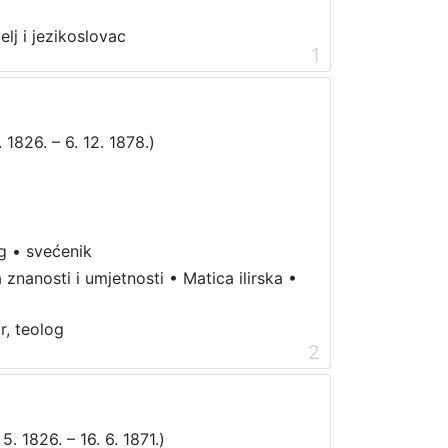
elj i jezikoslovac
1
 1826. – 6. 12. 1878.)
g
•
svećenik
 znanosti i umjetnosti
•
Matica ilirska
•
r, teolog
2
5. 1826. – 16. 6. 1871.)