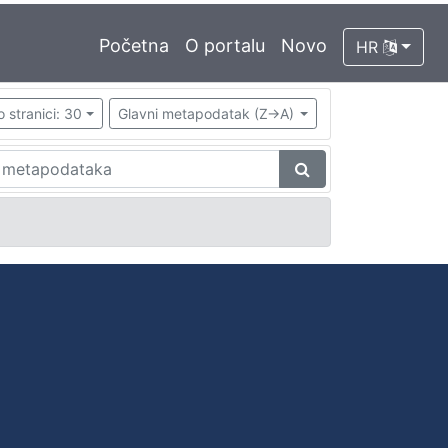
Početna
O portalu
Novo
HR
o stranici: 30
Glavni metapodatak (Z->A)