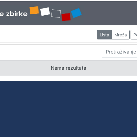
Lista
Mreža
P
Nema rezultata