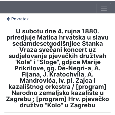
Povratak
U subotu dne 4. rujna 1880.
priredjuje Matica hrvatska u slavu
sedamdesetgodišnjice Stanka
Vraza svečani koncert uz
sudjelovanje pjevačkih družtvah
"Kola" i "Sloge", gdjice Marije
Prikrilove, gg. De-Negri-a, A.
Fijana, J. Kratochvila, A.
Mandrovića, Iv. pl. Zajca i
kazalištnog orkestra / [program]
Narodno zemaljsko kazalište u
Zagrebu ; [program] Hrv. pjevačko
družtvo "Kolo" u Zagrebu