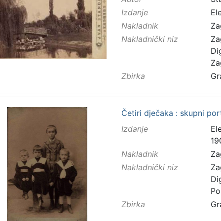
Izdanje
El
Nakladnik
Za
Nakladnički niz
Za
Di
Za
Zbirka
Gr
Četiri dječaka : skupni port
Izdanje
El
19
Nakladnik
Za
Nakladnički niz
Za
Di
Po
Zbirka
Gr