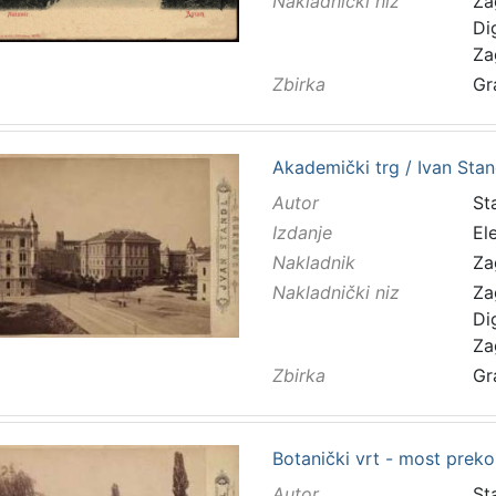
Nakladnički niz
Za
Di
Za
Zbirka
Gr
Akademički trg / Ivan Stan
Autor
Sta
Izdanje
El
Nakladnik
Za
Nakladnički niz
Za
Di
Za
Zbirka
Gr
Botanički vrt - most preko
Autor
Sta