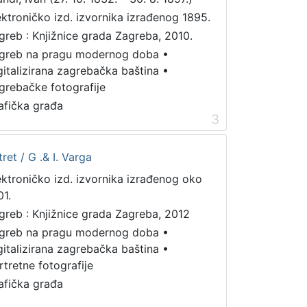
ektroničko izd. izvornika izrađenog 1895.
greb : Knjižnice grada Zagreba, 2010.
greb na pragu modernog doba
•
gitalizirana zagrebačka baština
•
grebačke fotografije
afička građa
3
ret / G .& I. Varga
ektroničko izd. izvornika izrađenog oko
01.
greb : Knjižnice grada Zagreba, 2012
greb na pragu modernog doba
•
gitalizirana zagrebačka baština
•
rtretne fotografije
afička građa