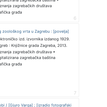
gitalizirana zagrebačka baština
•
iznanja zagrebačkih društava
afička građa
6
g zoološkog vrta u Zagrebu : [povelja]
ektroničko izd. izvornika izdanog 1929.
greb : Knjižnice grada Zagreba, 2013.
iznanja zagrebačkih društava
•
gitalizirana zagrebačka baština
afička građa
7
bi / [Gjuro Varga] ; [izradio fotografski