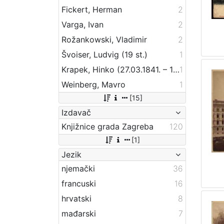
Fickert, Herman
2
Varga, Ivan
2
Rožankowski, Vladimir
2
Švoiser, Ludvig (19 st.)
1
Krapek, Hinko (27.03.1841. – 12.03.1915.)
1
Weinberg, Mavro
1
[15]
Izdavač
Knjižnice grada Zagreba
120
[1]
Jezik
njemački
36
francuski
16
hrvatski
8
mađarski
7