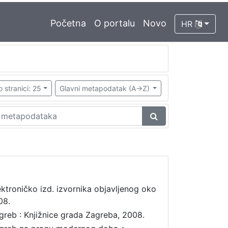
Početna
O portalu
Novo
HR
o stranici: 25
Glavni metapodatak (A->Z)
ektroničko izd. izvornika objavljenog oko
08.
greb : Knjižnice grada Zagreba, 2008.