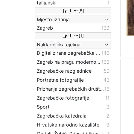
talijanski
1
[5]
Mjesto izdanja
Zagreb
139
[1]
Nakladnička cjelina
Digitalizirana zagrebačka baština
143
Zagreb na pragu modernog doba
123
Zagrebačke razglednice
50
Portretne fotografije
43
Priznanja zagrebačkih društava
18
Zagrebačke fotografije
11
Sport
3
Zagrebačka katedrala
2
Hrvatsko narodno kazalište
2
Obitelji Šubić, Zrinski i Frankopan
1