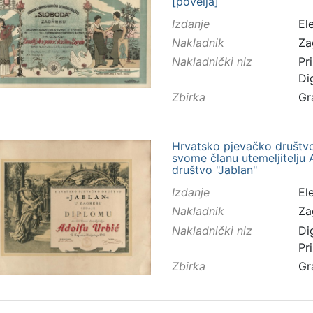
[povelja]
Izdanje
El
Nakladnik
Za
Nakladnički niz
Pr
Di
Zbirka
Gr
Hrvatsko pjevačko društvo
svome članu utemeljitelju
društvo "Jablan"
Izdanje
El
Nakladnik
Za
Nakladnički niz
Di
Pr
Zbirka
Gr