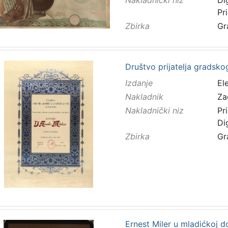
Nakladnički niz
Di
Pr
Zbirka
Gr
Društvo prijatelja gradsko
Izdanje
El
Nakladnik
Za
Nakladnički niz
Pr
Di
Zbirka
Gr
Ernest Miler u mladićkoj do