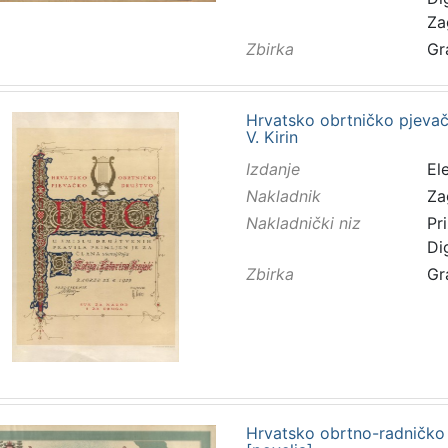
Za
Zbirka
Gr
Hrvatsko obrtničko pjevačk
V. Kirin
Izdanje
El
Nakladnik
Za
Nakladnički niz
Pr
Di
Zbirka
Gr
Hrvatsko obrtno-radničko 