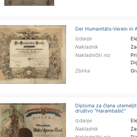
Der Humanitäts-Verein in Agr
Izdanje
El
Nakladnik
Za
Nakladnički niz
Pr
Di
Zbirka
Gr
Diploma za člana utemeljit
društvo "Harambašić"
Izdanje
El
Nakladnik
Za