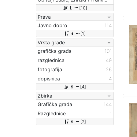
[10]
Prava
Javno dobro
114
[1]
Vrsta građe
grafička građa
101
razglednica
49
fotografija
26
dopisnica
4
[4]
Zbirka
Grafička građa
144
Razglednice
1
[2]