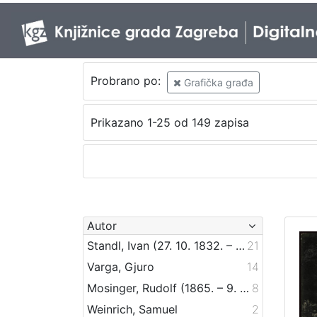
Probrano po:
Grafička građa
Prikazano 1-25 od 149 zapisa
Autor
Standl, Ivan (27. 10. 1832. – 30. 8. 1897.)
21
Varga, Gjuro
14
Mosinger, Rudolf (1865. – 9. 10. 1918.)
8
Weinrich, Samuel
2