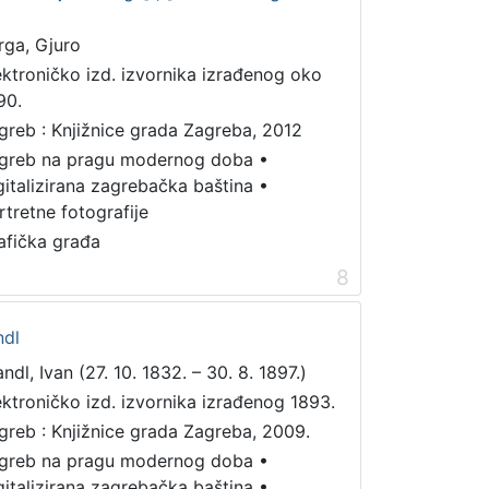
rga, Gjuro
ektroničko izd. izvornika izrađenog oko
90.
greb : Knjižnice grada Zagreba, 2012
greb na pragu modernog doba
•
gitalizirana zagrebačka baština
•
rtretne fotografije
afička građa
8
ndl
ndl, Ivan (27. 10. 1832. – 30. 8. 1897.)
ektroničko izd. izvornika izrađenog 1893.
greb : Knjižnice grada Zagreba, 2009.
greb na pragu modernog doba
•
gitalizirana zagrebačka baština
•