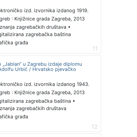
ektroničko izd. izvornika izdanog 1919.
greb : Knjižnice grada Zagreba, 2013
iznanja zagrebačkih društava
•
gitalizirana zagrebačka baština
afička građa
11
 „Jablan“ u Zagrebu izdaje diplomu
 Adolfu Urbić / Hrvatsko pjevačko
ektroničko izd. izvornika izdanog 1943.
greb : Knjižnice grada Zagreba, 2013
gitalizirana zagrebačka baština
•
iznanja zagrebačkih društava
afička građa
12