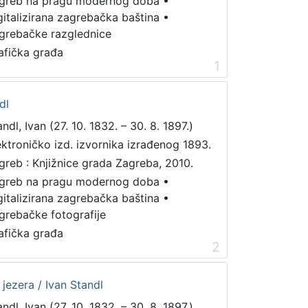
greb na pragu modernog doba
•
gitalizirana zagrebačka baština
•
grebačke razglednice
afička građa
1
dl
ndl, Ivan (27. 10. 1832. – 30. 8. 1897.)
ektroničko izd. izvornika izrađenog 1893.
greb : Knjižnice grada Zagreba, 2010.
greb na pragu modernog doba
•
gitalizirana zagrebačka baština
•
grebačke fotografije
afička građa
2
 jezera / Ivan Standl
ndl, Ivan (27. 10. 1832. – 30. 8. 1897.)