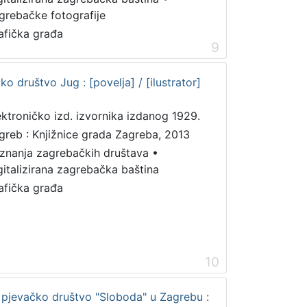
grebačke fotografije
afička građa
9
o društvo Jug : [povelja] / [ilustrator]
ektroničko izd. izvornika izdanog 1929.
greb : Knjižnice grada Zagreba, 2013
iznanja zagrebačkih društava
•
gitalizirana zagrebačka baština
afička građa
10
pjevačko društvo "Sloboda" u Zagrebu :