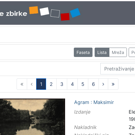
Faseta
Lista
Mreža
P
1
2
3
4
5
6
(current)
Agram : Maksimir
Izdanje
El
19
Nakladnik
Za