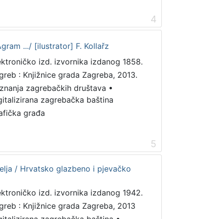
4
am .../ [ilustrator] F. Kollařz
ektroničko izd. izvornika izdanog 1858.
greb : Knjižnice grada Zagreba, 2013.
iznanja zagrebačkih društava
•
gitalizirana zagrebačka baština
afička građa
5
elja / Hrvatsko glazbeno i pjevačko
ektroničko izd. izvornika izdanog 1942.
greb : Knjižnice grada Zagreba, 2013