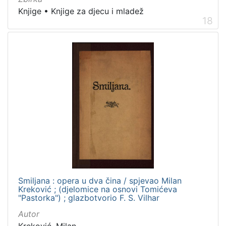
Knjige
•
Knjige za djecu i mladež
18
Smiljana : opera u dva čina / spjevao Milan
Kreković ; (djelomice na osnovi Tomićeva
"Pastorka") ; glazbotvorio F. S. Vilhar
Autor
Kreković, Milan