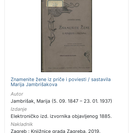
časopis
1
zvučna građa - neglazbena
1
sitni tisak
1
fotografija
1
[
7
]
Zbirka
Znamenite žene iz priče i poviesti / sastavila
Knjige
46
Marija Jambrišakova
Knjige za djecu i mladež
16
Autor
Jambrišak, Marija (5. 09. 1847 – 23. 01. 1937)
Notni zapisi
15
Izdanje
Grafička građa
7
Elektroničko izd. izvornika objavljenog 1885.
Digitalna zbirka Zaprešića
2
Nakladnik
Serijske publikacije
1
Zagreb : Knjižnice grada Zagreba, 2019.