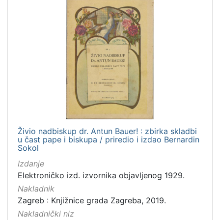
ukrajinski
1
češki
1
engleski
1
[
8
]
Mjesto
izdanja
Živio nadbiskup dr. Antun Bauer! : zbirka skladbi
u čast pape i biskupa / priredio i izdao Bernardin
Zagreb
69
Sokol
Zaprešić
2
Izdanje
Elektroničko izd. izvornika objavljenog 1929.
Nakladnik
Zagreb : Knjižnice grada Zagreba, 2019.
[
2
Nakladnički niz