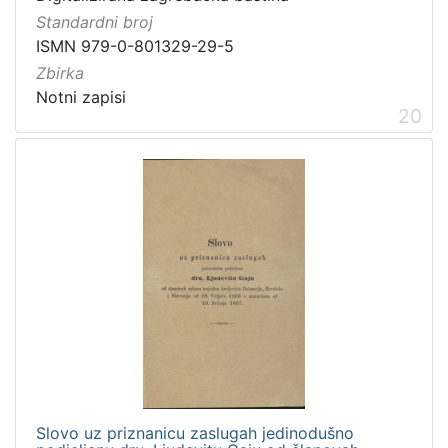
Standardni broj
ISMN 979-0-801329-29-5
Zbirka
Notni zapisi
20
Slovo uz priznanicu zaslugah jedinodušno