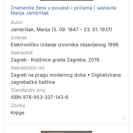
1
Znamenite žene u povjesti i pričama / sastavila
5
Marija Jambrišak
]
Autor
Prava
Jambrišak, Marija (5. 09. 1847 – 23. 01. 1937)
Javno dobro
39
Izdanje
Zaštićeno autorskim pravom
11
Elektroničko izdanje izvornika objavljenog 1896.
Nakladnik
Zagreb : Knjižnice grada Zagreba, 2019.
Nakladnički niz
[
Zagreb na pragu modernog doba
•
Digitalizirana
2
zagrebačka baština
]
Standardni broj
Vrsta
ISBN 978-953-337-143-6
građe
Zbirka
knjiga
49
Knjige
notna građa
14
3
grafička građa
7