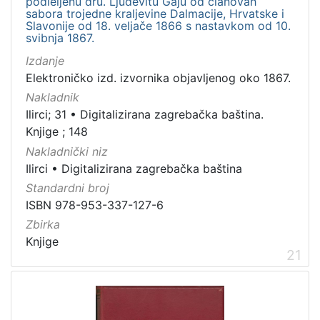
podieljenu dru. Ljudevitu Gaju od članovah
sabora trojedne kraljevine Dalmacije, Hrvatske i
Slavonije od 18. veljače 1866 s nastavkom od 10.
svibnja 1867.
Izdanje
Elektroničko izd. izvornika objavljenog oko 1867.
Nakladnik
Ilirci; 31
•
Digitalizirana zagrebačka baština.
Knjige ; 148
Nakladnički niz
Ilirci
•
Digitalizirana zagrebačka baština
Standardni broj
ISBN 978-953-337-127-6
Zbirka
Knjige
21