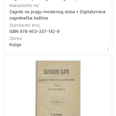
Izdanja Knjižnica grada Zagreba - E-knjige
1
Nakladnički niz
Usmeni izvori
1
Zagreb na pragu modernog doba
•
Digitalizirana
zagrebačka baština
Sitni tisak
1
Standardni broj
ISBN 978-953-337-142-9
Zbirka
[
Knjige
9
4
]