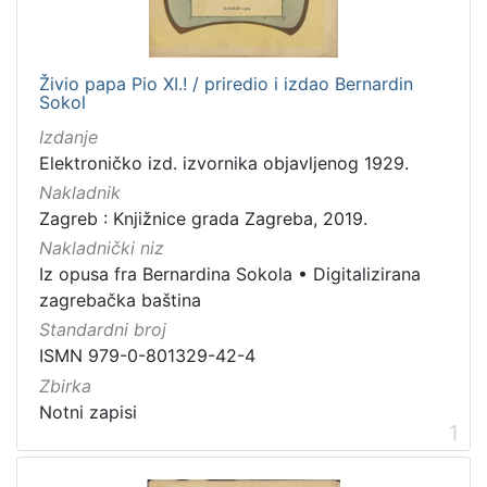
[
5
5
]
Živio papa Pio XI.! / priredio i izdao Bernardin
Sokol
Izdavač
Izdanje
Knjižnice grada Zagreba
57
Elektroničko izd. izvornika objavljenog 1929.
Nakladnik
Zagreb : Knjižnice grada Zagreba, 2019.
[
Nakladnički niz
1
Iz opusa fra Bernardina Sokola
•
Digitalizirana
]
zagrebačka baština
Jezik
Standardni broj
hrvatski
12
ISMN 979-0-801329-42-4
njemački
3
Zbirka
danski
1
Notni zapisi
1
švedski
1
slovački
1