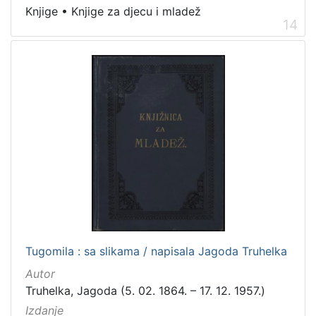
Knjige
•
Knjige za djecu i mladež
14
Tugomila : sa slikama / napisala Jagoda Truhelka
Autor
Truhelka, Jagoda (5. 02. 1864. – 17. 12. 1957.)
Izdanje