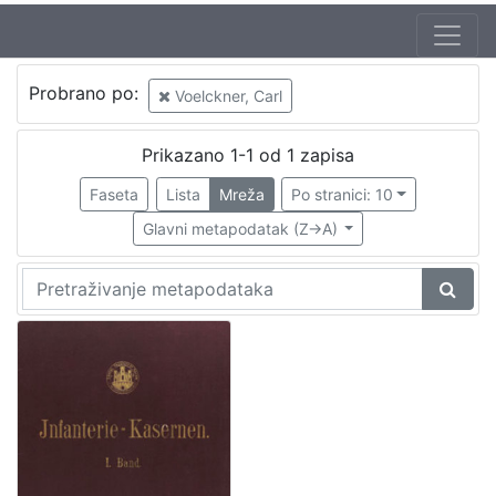
Autor
Probrano po:
Voelckner, Carl
Gruber, Franz (20. 07. 1837. – 1. 11. 1918.)
1
Voelckner, Carl
1
Prikazano 1-1 od 1 zapisa
Faseta
Lista
Mreža
Po stranici: 10
Glavni metapodatak (Z->A)
[
2
]
Izdavač
Knjižnice grada Zagreba
1
[
1
]