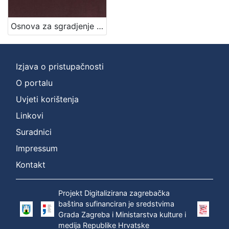
Jezik
Osnova za sgradjenje pješačke vojarne u Zagrebu = Entwurf für die in Agram zu erbauende Infanterie-Kasernen / izradjena po Franji Gruberu, Dragutinu Völckneru
njemački
1
hrvatski
1
Izjava o pristupačnosti
O portalu
[
Uvjeti korištenja
2
]
Linkovi
Mjesto
Suradnici
izdanja
Impressum
Zagreb
1
Kontakt
Projekt Digitalizirana zagrebačka
[
baština sufinanciran je sredstvima
1
Grada Zagreba i Ministarstva kulture i
]
medija Republike Hrvatske