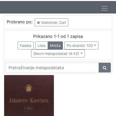
Autor
Probrano po:
Voelckner, Carl
Gruber, Franz (20. 07. 1837. – 1. 11. 1918.)
1
Voelckner, Carl
1
Prikazano 1-1 od 1 zapisa
Faseta
Lista
Mreža
Po stranici: 100
Glavni metapodatak (A->Z)
[
2
]
Izdavač
Knjižnice grada Zagreba
1
[
1
]