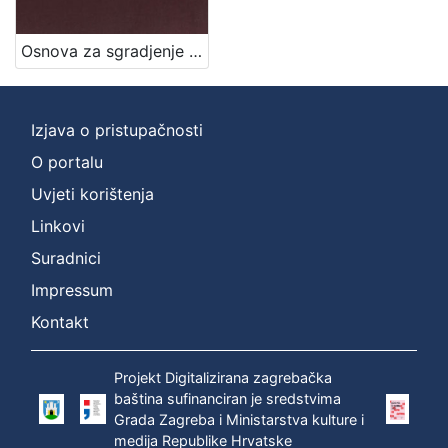
Jezik
Osnova za sgradjenje pješačke vojarne u Zagrebu = Entwurf für die in Agram zu erbauende Infanterie-Kasernen / izradjena po Franji Gruberu, Dragutinu Völckneru
njemački
1
hrvatski
1
Izjava o pristupačnosti
O portalu
[
Uvjeti korištenja
2
]
Linkovi
Mjesto
Suradnici
izdanja
Impressum
Zagreb
1
Kontakt
Projekt Digitalizirana zagrebačka
[
baština sufinanciran je sredstvima
1
Grada Zagreba i Ministarstva kulture i
]
medija Republike Hrvatske