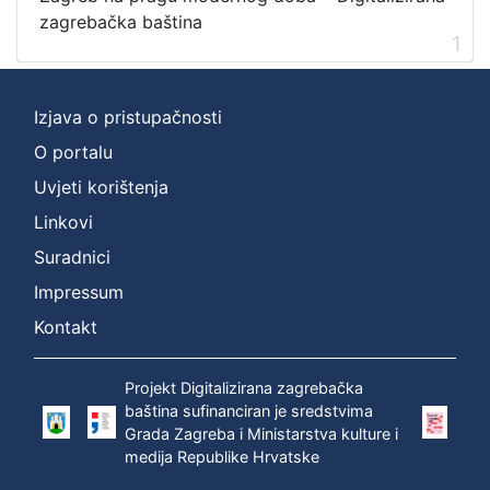
Nakladnička
zagrebačka baština
cjelina
1
Zagreb na pragu modernog doba
1
Digitalizirana zagrebačka baština
1
Izjava o pristupačnosti
O portalu
Uvjeti korištenja
[
Linkovi
2
]
Suradnici
Prava
Impressum
Javno dobro
1
Kontakt
Projekt Digitalizirana zagrebačka
[
baština sufinanciran je sredstvima
1
Grada Zagreba i Ministarstva kulture i
]
medija Republike Hrvatske
Vrsta