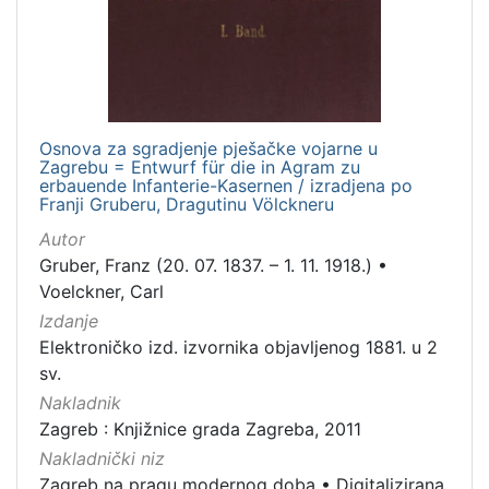
Jezik
njemački
1
hrvatski
1
Osnova za sgradjenje pješačke vojarne u
Zagrebu = Entwurf für die in Agram zu
erbauende Infanterie-Kasernen / izradjena po
[
Franji Gruberu, Dragutinu Völckneru
2
]
Autor
Gruber, Franz (20. 07. 1837. – 1. 11. 1918.)
•
Mjesto
Voelckner, Carl
izdanja
Izdanje
Zagreb
1
Elektroničko izd. izvornika objavljenog 1881. u 2
sv.
Nakladnik
[
Zagreb : Knjižnice grada Zagreba, 2011
1
Nakladnički niz
]
Zagreb na pragu modernog doba
•
Digitalizirana