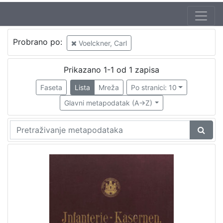
Autor
Probrano po:
Voelckner, Carl
Gruber, Franz (20. 07. 1837. – 1. 11. 1918.)
1
Voelckner, Carl
1
Prikazano 1-1 od 1 zapisa
Faseta
Lista
Mreža
Po stranici: 10
Glavni metapodatak (A->Z)
[
2
]
Izdavač
Knjižnice grada Zagreba
1
[
1
]