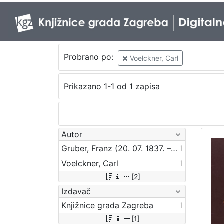
Probrano po:
Voelckner, Carl
Prikazano 1-1 od 1 zapisa
Autor
Gruber, Franz (20. 07. 1837. – 1. 11. 1918.)
1
Voelckner, Carl
1
[2]
Izdavač
Knjižnice grada Zagreba
1
[1]