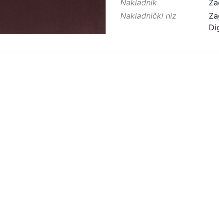
Nakladnik
Za
Nakladnički niz
Za
Di