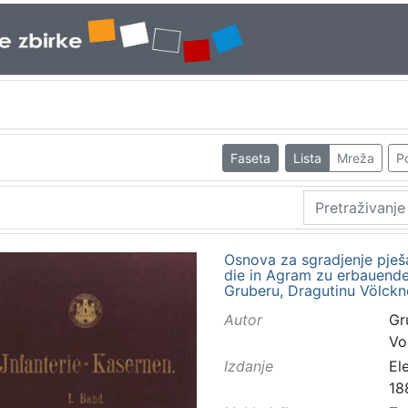
Faseta
Lista
Mreža
Po
Osnova za sgradjenje pješ
die in Agram zu erbauende 
Gruberu, Dragutinu Völckn
Autor
Gru
Vo
Izdanje
El
188