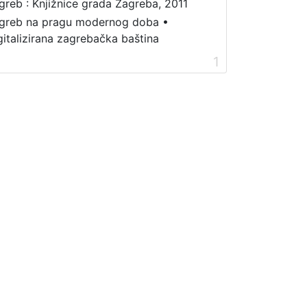
greb : Knjižnice grada Zagreba, 2011
greb na pragu modernog doba
•
gitalizirana zagrebačka baština
1