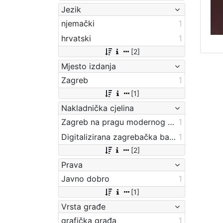
Jezik
njemački
1
hrvatski
1
[2]
Mjesto izdanja
Zagreb
1
[1]
Nakladnička cjelina
Zagreb na pragu modernog doba
1
Digitalizirana zagrebačka baština
1
[2]
Prava
Javno dobro
1
[1]
Vrsta građe
grafička građa
1