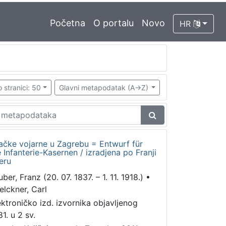
Početna
O portalu
Novo
HR
 stranici: 50
Glavni metapodatak (A->Z)
ačke vojarne u Zagrebu = Entwurf für
Infanterie-Kasernen / izradjena po Franji
eru
ber, Franz (20. 07. 1837. – 1. 11. 1918.)
•
elckner, Carl
ektroničko izd. izvornika objavljenog
1. u 2 sv.