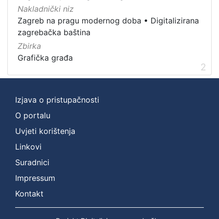
Grafička građa
2
Nakladnički niz
Zagreb na pragu modernog doba
•
Digitalizirana
zagrebačka baština
Zbirka
[
Grafička građa
1
2
]
Izjava o pristupačnosti
O portalu
Uvjeti korištenja
Linkovi
Suradnici
Impressum
Kontakt