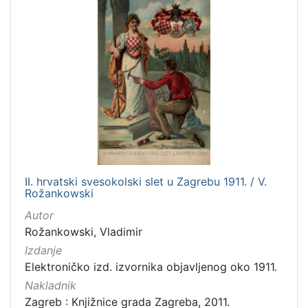
Prava
Javno dobro
2
[
1
]
Vrsta
građe
grafička građa
2
II. hrvatski svesokolski slet u Zagrebu 1911. / V.
dopisnica
2
Rožankowski
Autor
Rožankowski, Vladimir
Izdanje
[
2
Elektroničko izd. izvornika objavljenog oko 1911.
]
Nakladnik
Zbirka
Zagreb : Knjižnice grada Zagreba, 2011.