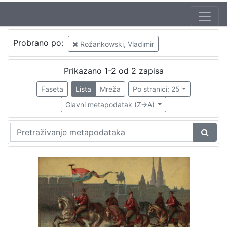
Autor
Probrano po:
Rožankowski, Vladimir
Rožankowski, Vladimir
2
Prikazano 1-2 od 2 zapisa
Faseta
Lista
Mreža
Po stranici: 25
[
1
Glavni metapodatak (Z->A)
]
Izdavač
Knjižnice grada Zagreba
2
[
1
]
Mjesto