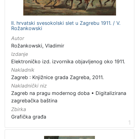
izdanja
Zagreb
2
II. hrvatski svesokolski slet u Zagrebu 1911. / V.
Rožankowski
Autor
[
Rožankowski, Vladimir
1
Izdanje
]
Elektroničko izd. izvornika objavljenog oko 1911.
Nakladnička
Nakladnik
cjelina
Zagreb : Knjižnice grada Zagreba, 2011.
Zagreb na pragu modernog doba
2
Nakladnički niz
Digitalizirana zagrebačka baština
2
Zagreb na pragu modernog doba
•
Digitalizirana
zagrebačka baština
Zbirka
Grafička građa
[
1
2
]