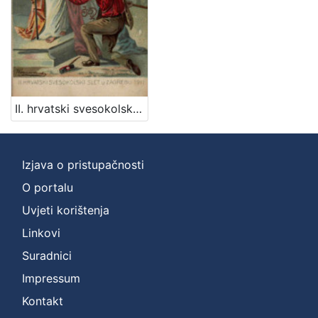
izdanja
Zagreb
2
[
II. hrvatski svesokolski slet u Zagrebu 1911. / V. Rožankowski
1
]
Nakladnička
Izjava o pristupačnosti
cjelina
Zagreb na pragu modernog doba
2
O portalu
Digitalizirana zagrebačka baština
2
Uvjeti korištenja
Linkovi
Suradnici
[
Impressum
2
Kontakt
]