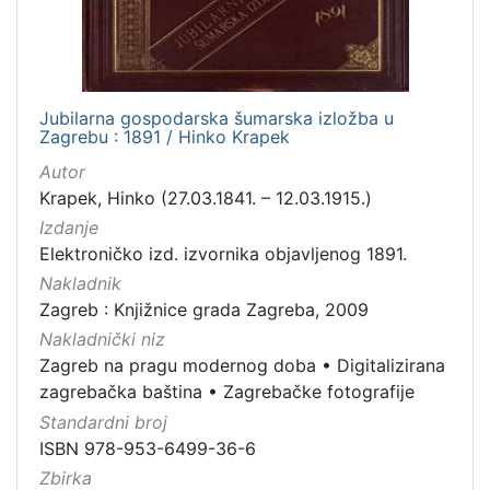
izdanja
Zagreb
1
Jubilarna gospodarska šumarska izložba u
Zagrebu : 1891 / Hinko Krapek
[
Autor
1
Krapek, Hinko (27.03.1841. – 12.03.1915.)
]
Izdanje
Nakladnička
Elektroničko izd. izvornika objavljenog 1891.
cjelina
Nakladnik
Zagreb na pragu modernog doba
1
Zagreb : Knjižnice grada Zagreba, 2009
Digitalizirana zagrebačka baština
1
Nakladnički niz
Zagrebačke fotografije
1
Zagreb na pragu modernog doba
•
Digitalizirana
zagrebačka baština
•
Zagrebačke fotografije
Standardni broj
ISBN 978-953-6499-36-6
[
3
Zbirka