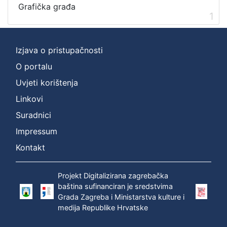
]
Grafička građa
1
Prava
Javno dobro
1
Izjava o pristupačnosti
O portalu
[
Uvjeti korištenja
1
Linkovi
]
Vrsta
Suradnici
građe
Impressum
fotografija
1
Kontakt
grafička građa
1
Projekt Digitalizirana zagrebačka
baština sufinanciran je sredstvima
Grada Zagreba i Ministarstva kulture i
[
medija Republike Hrvatske
2
]