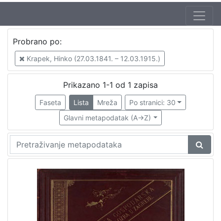
Autor
Probrano po:
Krapek, Hinko (27.03.1841. – 12.03.1915.)
1
Krapek, Hinko (27.03.1841. – 12.03.1915.)
Prikazano 1-1 od 1 zapisa
[
1
Faseta
Lista
Mreža
Po stranici: 30
]
Glavni metapodatak (A->Z)
Izdavač
Knjižnice grada Zagreba
1
[
1
]
Mjesto