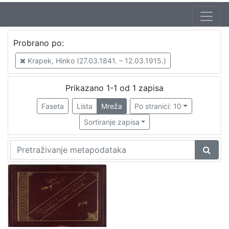
Autor
Probrano po:
Krapek, Hinko (27.03.1841. – 12.03.1915.)
1
Krapek, Hinko (27.03.1841. – 12.03.1915.)
Prikazano 1-1 od 1 zapisa
[
1
Faseta
Lista
Mreža
Po stranici: 10
]
Sortiranje zapisa
Izdavač
Knjižnice grada Zagreba
1
[
1
]
Mjesto