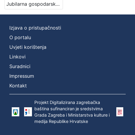
Jubilarna gospodarska šumarska izložba u Zagrebu : 1891 / Hinko Krapek
izdanja
Zagreb
1
Izjava o pristupačnosti
O portalu
[
Uvjeti korištenja
1
]
Linkovi
Nakladnička
Suradnici
cjelina
Impressum
Zagreb na pragu modernog doba
1
Kontakt
Digitalizirana zagrebačka baština
1
Zagrebačke fotografije
1
Projekt Digitalizirana zagrebačka
baština sufinanciran je sredstvima
Grada Zagreba i Ministarstva kulture i
medija Republike Hrvatske
[
3