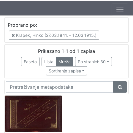
Autor
Probrano po:
Krapek, Hinko (27.03.1841. – 12.03.1915.)
1
Krapek, Hinko (27.03.1841. – 12.03.1915.)
Prikazano 1-1 od 1 zapisa
[
1
Faseta
Lista
Mreža
Po stranici: 30
]
Sortiranje zapisa
Izdavač
Knjižnice grada Zagreba
1
[
1
]
Mjesto