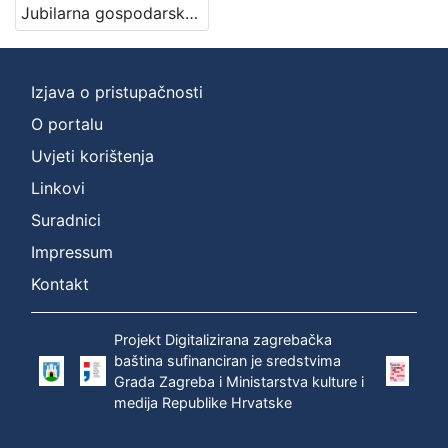
Jubilarna gospodarska šumarska izložba u Zagrebu : 1891 / Hinko Krapek
izdanja
Zagreb
1
Izjava o pristupačnosti
O portalu
[
Uvjeti korištenja
1
]
Linkovi
Nakladnička
Suradnici
cjelina
Impressum
Zagreb na pragu modernog doba
1
Kontakt
Digitalizirana zagrebačka baština
1
Zagrebačke fotografije
1
Projekt Digitalizirana zagrebačka
baština sufinanciran je sredstvima
Grada Zagreba i Ministarstva kulture i
medija Republike Hrvatske
[
3