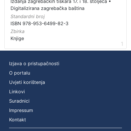
Digitalizirana zagrebačka baština
1
Izdanja zagrebačkih tiskara 17. i 18. stoljeća
•
Digitalizirana zagrebačka baština
Izdanja zagrebačkih tiskara 17. i 18. stoljeća
1
Standardni broj
ISBN 978-953-6499-82-3
Zbirka
[
Knjige
2
1
]
Prava
Izjava o pristupačnosti
Javno dobro
1
O portalu
Uvjeti korištenja
[
Linkovi
1
Suradnici
]
Impressum
Vrsta
građe
Kontakt
knjiga
1