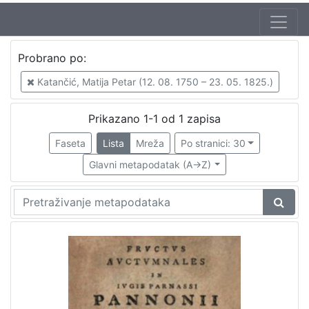
Autor
Probrano po:
Katančić, Matija Petar (12. 08. 1750 – 23. 05. 1825.)
1
Katančić, Matija Petar (12. 08. 1750 – 23. 05. 1825.)
Prikazano 1-1 od 1 zapisa
[
1
Faseta
Lista
Mreža
Po stranici: 30
]
Glavni metapodatak (A->Z)
Izdavač
Knjižnice grada Zagreba
1
[
1
]
Jezik