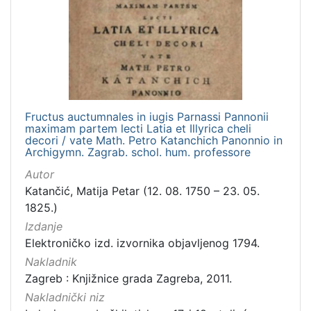
latinski
1
[
1
]
Fructus auctumnales in iugis Parnassi Pannonii
maximam partem lecti Latia et Illyrica cheli
Mjesto
decori / vate Math. Petro Katanchich Panonnio in
izdanja
Archigymn. Zagrab. schol. hum. professore
Zagreb
1
Autor
Katančić, Matija Petar (12. 08. 1750 – 23. 05.
1825.)
Izdanje
[
1
Elektroničko izd. izvornika objavljenog 1794.
]
Nakladnik
Nakladnička
Zagreb : Knjižnice grada Zagreba, 2011.
cjelina
Nakladnički niz