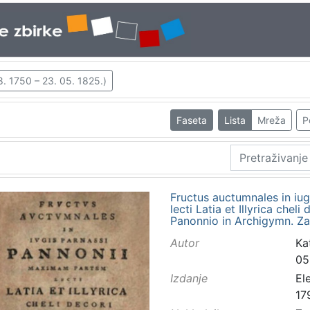
8. 1750 – 23. 05. 1825.)
Faseta
Lista
Mreža
P
Fructus auctumnales in iu
lecti Latia et Illyrica chel
Panonnio in Archigymn. Za
Autor
Ka
05
Izdanje
El
17