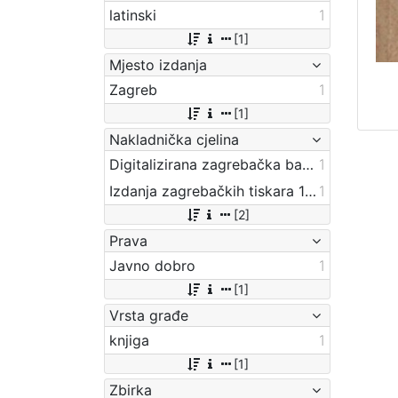
latinski
1
[1]
Mjesto izdanja
Zagreb
1
[1]
Nakladnička cjelina
Digitalizirana zagrebačka baština
1
Izdanja zagrebačkih tiskara 17. i 18. stoljeća
1
[2]
Prava
Javno dobro
1
[1]
Vrsta građe
knjiga
1
[1]
Zbirka