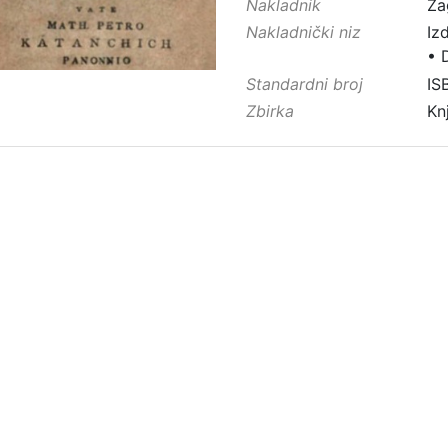
Nakladnik
Za
Nakladnički niz
Iz
•
Standardni broj
IS
Zbirka
Kn