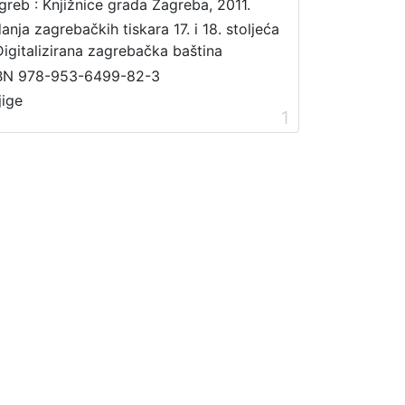
greb : Knjižnice grada Zagreba, 2011.
danja zagrebačkih tiskara 17. i 18. stoljeća
Digitalizirana zagrebačka baština
BN 978-953-6499-82-3
jige
1