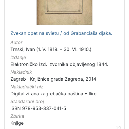
Zvekan opet na svietu / od Grabanciaša djaka.
Autor
Trnski, Ivan (1. V. 1819. – 30. VI. 1910.)
Izdanje
Elektroničko izd. izvornika objavljenog 1844.
Nakladnik
Zagreb : Knjižnice grada Zagreba, 2014
Nakladnički niz
Digitalizirana zagrebačka baština
•
Ilirci
Standardni broj
ISBN 978-953-337-041-5
Zbirka
Knjige
12