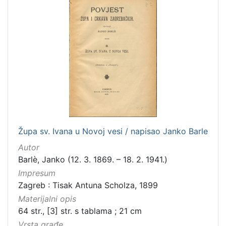
latinski
12
mađarski
8
talijanski
4
danski
2
češki
2
španjolski
2
engleski
1
Župa sv. Ivana u Novoj vesi / napisao Janko Barle
[
Autor
1
Barlè, Janko (12. 3. 1869. – 18. 2. 1941.)
4
]
Impresum
Zagreb : Tisak Antuna Scholza, 1899
Mjesto
Materijalni opis
izdanja
64 str., [3] str. s tablama ; 21 cm
Zagreb
582
Vrsta građe