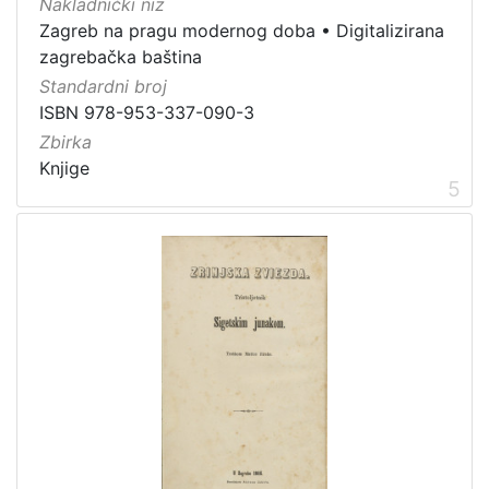
Nakladnički niz
1
Zagreb na pragu modernog doba
•
Digitalizirana
5
zagrebačka baština
]
Standardni broj
ISBN 978-953-337-090-3
Zbirka
Knjige
5