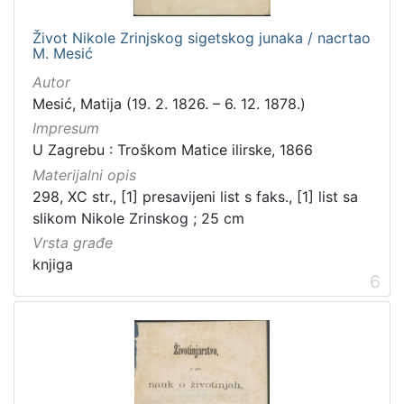
Život Nikole Zrinjskog sigetskog junaka / nacrtao
M. Mesić
Autor
Mesić, Matija (19. 2. 1826. – 6. 12. 1878.)
Impresum
U Zagrebu : Troškom Matice ilirske, 1866
Materijalni opis
298, XC str., [1] presavijeni list s faks., [1] list sa
slikom Nikole Zrinskog ; 25 cm
Vrsta građe
knjiga
6