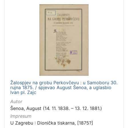
Žalospjev na grobu Perkovčevu : u Samoboru 30.
rujna 1875. / spjevao August Šenoa, a uglasbio
Ivan pl. Zajc
Autor
Šenoa, August (14. 11. 1838. – 13. 12. 1881.)
Impresum
U Zagrebu : Dionička tiskarna, [1875?]