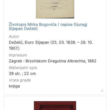
građe
knjiga
198
zvučna građa - neglazbena
154
Životopis Mirka Bogovića / napisa Gjuragj
grafička građa
106
Stjepan Deželić
razglednica
53
Autor
notna građa
43
Deželić, Đuro Stjepan (25. 03. 1838. – 28. 10.
fotografija
26
1907.)
Impresum
sitni tisak
24
Zagreb : Brzotiskom Dragutina Albrechta, 1862
časopis
22
Materijalni opis
dopisnica
4
39 str. ; 22 cm
zvučna građa - glazbena
3
Vrsta građe
knjiga
4
[
1
3