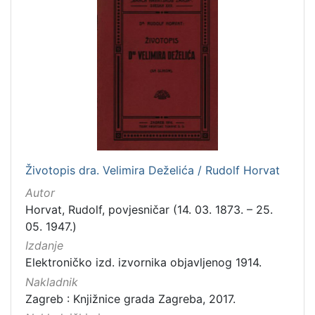
]
Zbirka
Knjige
282
Usmeni izvori
211
Grafička građa
148
Sitni tisak
58
Notni zapisi
57
Knjige za djecu i mladež
44
Životopis dra. Velimira Deželića / Rudolf Horvat
Serijske publikacije
25
Autor
Digitalna zbirka Zaprešića
21
Horvat, Rudolf, povjesničar (14. 03. 1873. – 25.
Hemeroteka
10
05. 1947.)
Izdanja Knjižnica grada Zagreba - E-knjige
10
Izdanje
Elektroničko izd. izvornika objavljenog 1914.
Nakladnik
Zagreb : Knjižnice grada Zagreba, 2017.
[