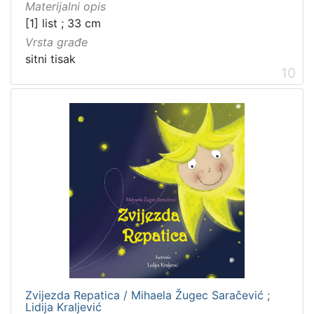
Materijalni opis
[1] list ; 33 cm
Vrsta građe
sitni tisak
10
Zvijezda Repatica / Mihaela Žugec Saračević ;
Lidija Kraljević