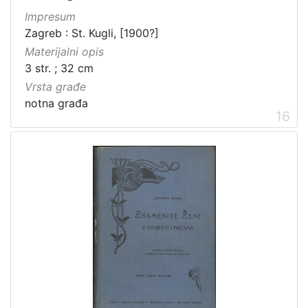
Impresum
Zagreb : St. Kugli, [1900?]
Materijalni opis
3 str. ; 32 cm
Vrsta građe
notna građa
16