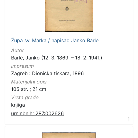
[
3
1
6
]
Izdavač
Župa sv. Marka / napisao Janko Barle
Knjižnice grada Zagreba
410
Autor
Gradska knjižnica Ante Kovačića
7
Barlè, Janko (12. 3. 1869. – 18. 2. 1941.)
Impresum
Zagreb : Dionička tiskara, 1896
Materijalni opis
[
105 str. ; 21 cm
2
]
Vrsta građe
Jezik
knjiga
hrvatski
228
urn:nbn:hr:287:002626
1
njemački
51
francuski
19