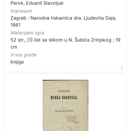
Izdanja zagrebačkih tiskara 17. i 18. stoljeća
20
Perok, Eduard Slavoljub
Impresum
Priznanja zagrebačkih društava
18
Zagreb : Narodna tiskarnica dra. Ljudevita Gaja,
1861
Materijalni opis
[
52 str., [1] list sa slikom u N. Šubića Zrinjskog ; 19
3
cm
2
Vrsta građe
]
knjiga
Prava
3
Javno dobro
219
Zaštićeno autorskim pravom
169
[
2
]
Vrsta