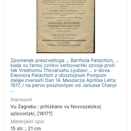
Zpomenek preszvetloga ... Barthola Patachich, ...
kada vu farnoj czirkvi verbovechki szvoje proti
tak Vrednomu Thovarushu Lyubavi ... v-dova
Eleonora Patachich z-dosztojnum Pompum
dalaje zverssiti Dan 14. Meszecza Aprilisa Letta
1817, / na pervo posztavlyen od Janussa Chanyi
...
Impresum
Vu Zagrebu : pritizkano vu Novoszelzkoj
szlovotizki, [1817?]
Materijalni opis
15 str. ; 21 cm