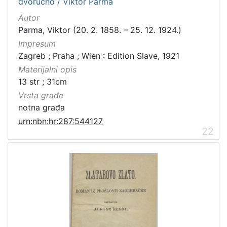
dvoručno / Viktor Parma
Autor
Parma, Viktor (20. 2. 1858. – 25. 12. 1924.)
Impresum
Zagreb ; Praha ; Wien : Edition Slave, 1921
Materijalni opis
13 str ; 31cm
Vrsta građe
notna građa
urn:nbn:hr:287:544127
22