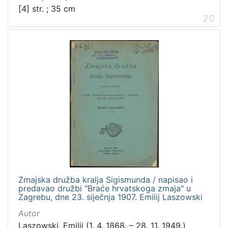
[4] str. ; 35 cm
20
Zmajska družba kralja Sigismunda / napisao i
predavao družbi "Braće hrvatskoga zmaja" u
Zagrebu, dne 23. siječnja 1907. Emilij Laszowski
Autor
Laszowski, Emilij (1. 4. 1868. – 28. 11. 1949.)