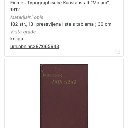
Fiume : Typographische Kunstanstalt "Miriam",
1912
Materijalni opis
182 str., [3] presavijena lista s tablama ; 30 cm
Vrsta građe
knjiga
urn:nbn:hr:287:665943
13