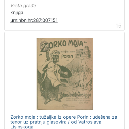
Vrsta građe
knjiga
urn:nbn:hr:287:007151
15
Zorko moja : tužaljka iz opere Porin : udešena za
tenor uz pratnju glasovira / od Vatroslava
Lisinskoga