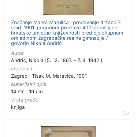
Značenje Marka Marulića : predavanje držano 7.
stud. 1901. prigodom proslave 400-godišnjice
hrvatske umjetne književnosti pred cjelokupnom
omladinom zagrebačke realne gimnazije /
govorio Nikola Andrić
Autor
Andrić, Nikola (5. 12. 1867. – 7. 4. 1942.)
Impresum
Zagreb : Tisak M. Maravića, 1901
Materijalni opis
14 str. ; 19 cm
Vrsta građe
knjiga
19