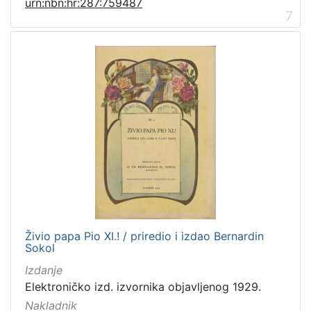
urn:nbn:hr:287:759487
7
Živio papa Pio XI.! / priredio i izdao Bernardin
Sokol
Izdanje
Elektroničko izd. izvornika objavljenog 1929.
Nakladnik