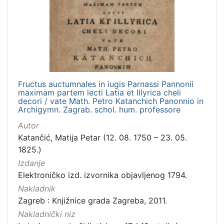
latinski
1
[
1
]
Fructus auctumnales in iugis Parnassi Pannonii
maximam partem lecti Latia et Illyrica cheli
Mjesto
decori / vate Math. Petro Katanchich Panonnio in
izdanja
Archigymn. Zagrab. schol. hum. professore
Zagreb
1
Autor
Katančić, Matija Petar (12. 08. 1750 – 23. 05.
1825.)
Izdanje
[
1
Elektroničko izd. izvornika objavljenog 1794.
]
Nakladnik
Nakladnička
Zagreb : Knjižnice grada Zagreba, 2011.
cjelina
Nakladnički niz