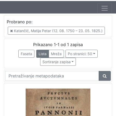
Autor
Probrano po:
Katančić, Matija Petar (12. 08. 1750 – 23. 05. 1825.)
1
Katančić, Matija Petar (12. 08. 1750 – 23. 05. 1825.)
Prikazano 1-1 od 1 zapisa
[
1
Faseta
Lista
Mreža
Po stranici: 50
]
Sortiranje zapisa
Izdavač
Knjižnice grada Zagreba
1
[
1
]
Jezik