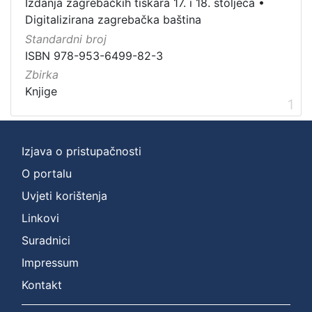
Digitalizirana zagrebačka baština
1
Izdanja zagrebačkih tiskara 17. i 18. stoljeća
•
Digitalizirana zagrebačka baština
Izdanja zagrebačkih tiskara 17. i 18. stoljeća
1
Standardni broj
ISBN 978-953-6499-82-3
Zbirka
[
Knjige
2
1
]
Prava
Izjava o pristupačnosti
Javno dobro
1
O portalu
Uvjeti korištenja
[
Linkovi
1
Suradnici
]
Impressum
Vrsta
građe
Kontakt
knjiga
1