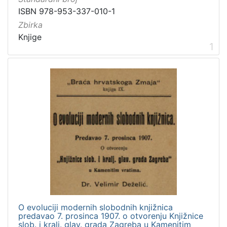
ISBN 978-953-337-010-1
Zbirka
Zbirka
Knjige
2
Knjige
1
[
1
]
O evoluciji modernih slobodnih knjižnica
predavao 7. prosinca 1907. o otvorenju Knjižnice
slob. i kralj. glav. grada Zagreba u Kamenitim