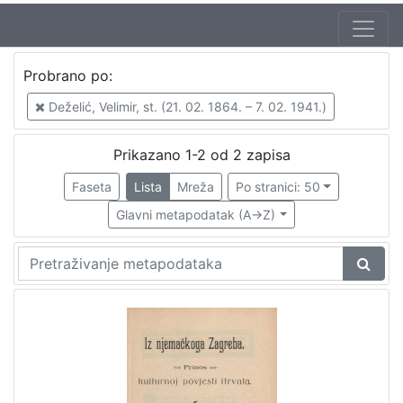
Autor
Probrano po:
Deželić, Velimir, st. (21. 02. 1864. – 7. 02. 1941.)
2
Deželić, Velimir, st. (21. 02. 1864. – 7. 02. 1941.)
Prikazano 1-2 od 2 zapisa
[
1
Faseta
Lista
Mreža
Po stranici: 50
]
Glavni metapodatak (A->Z)
Mjesto
izdanja
Zagreb
2
[
1
]