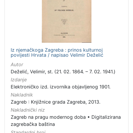
Nakladnička
cjelina
Zagreb na pragu modernog doba
2
Digitalizirana zagrebačka baština
2
Iz njemačkoga Zagreba : prinos kulturnoj
povijesti Hrvata / napisao Velimir Deželić
[
2
Autor
]
Deželić, Velimir, st. (21. 02. 1864. – 7. 02. 1941.)
Vrsta
Izdanje
građe
Elektroničko izd. izvornika objavljenog 1901.
knjiga
1
Nakladnik
Zagreb : Knjižnice grada Zagreba, 2013.
Nakladnički niz
Zagreb na pragu modernog doba
•
Digitalizirana
[
zagrebačka baština
1
Standardni broj
]