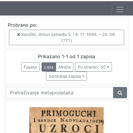
Autor
Probrano po:
Kanižlić, Antun (između 5. i 9. 11. 1699. – 24. 08. 1777.)
1
Kanižlić, Antun (između 5. i 9. 11. 1699. – 24. 08.
1777.)
[
Prikazano 1-1 od 1 zapisa
1
Faseta
Lista
Mreža
Po stranici: 50
]
Mjesto
Sortiranje zapisa
izdanja
Zagreb
1
[
1
]