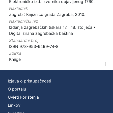
Elektroničko izd. izvornika objavljenog 1760.
Zbirka
Nakladnik
Knjige
1
Zagreb : Knjižnice grada Zagreba, 2010.
Nakladnički niz
Izdanja zagrebačkih tiskara 17. i 18. stoljeća
•
Digitalizirana zagrebačka baština
[
Standardni broj
1
ISBN 978-953-6499-74-8
]
Zbirka
Knjige
1
Izjava o pristupačnosti
O portalu
Uvjeti korištenja
Linkovi