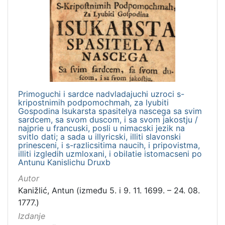
Nakladnička
cjelina
Digitalizirana zagrebačka baština
1
Izdanja zagrebačkih tiskara 17. i 18. stoljeća
1
Primoguchi i sardce nadvladajuchi uzroci s-
[
kripostnimih podpomochmah, za lyubiti
2
Gospodina Isukarsta spasitelya nascega sa svim
]
sardcem, sa svom duscom, i sa svom jakostju /
najprie u francuski, posli u nimacski jezik na
Vrsta
svitlo dati; a sada u illyricski, illiti slavonski
građe
prinesceni, i s-razlicsitima naucih, i pripovistma,
illiti izgledih uzmloxani, i obilatie istomacseni po
knjiga
1
Antunu Kanislichu Druxb
Autor
Kanižlić, Antun (između 5. i 9. 11. 1699. – 24. 08.
1777.)
[
1
Izdanje
]