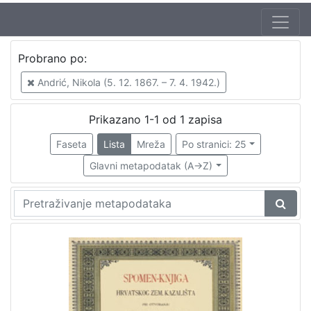
Autor
Probrano po:
Andrić, Nikola (5. 12. 1867. – 7. 4. 1942.)
1
Andrić, Nikola (5. 12. 1867. – 7. 4. 1942.)
Prikazano 1-1 od 1 zapisa
[
1
Faseta
Lista
Mreža
Po stranici: 25
]
Glavni metapodatak (A->Z)
Mjesto
izdanja
Zagreb
1
[
1
]