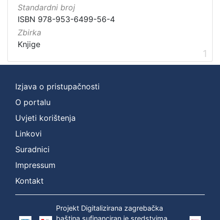
Standardni broj
Zbirka
ISBN 978-953-6499-56-4
Knjige
1
Zbirka
Knjige
1
[
1
Izjava o pristupačnosti
]
O portalu
Uvjeti korištenja
Linkovi
Suradnici
Impressum
Kontakt
Projekt Digitalizirana zagrebačka
baština sufinanciran je sredstvima