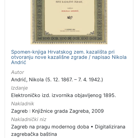
Nakladnička
cjelina
Zagreb na pragu modernog doba
1
Digitalizirana zagrebačka baština
1
Spomen-knjiga Hrvatskog zem. kazališta pri
otvoranju nove kazališne zgrade / napisao Nikola
[
Andrić
2
Autor
]
Andrić, Nikola (5. 12. 1867. – 7. 4. 1942.)
Vrsta
Izdanje
građe
Elektroničko izd. izvornika objavljenog 1895.
knjiga
1
Nakladnik
Zagreb : Knjižnice grada Zagreba, 2009
Nakladnički niz
[
Zagreb na pragu modernog doba
•
Digitalizirana
1
zagrebačka baština
]